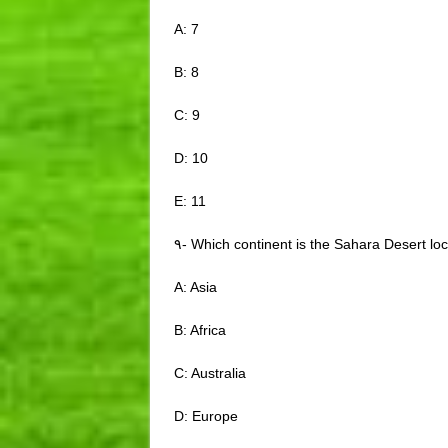
A: 7
B: 8
C: 9
D: 10
E: 11
۹- Which continent is the Sahara Desert lo
A: Asia
B: Africa
C: Australia
D: Europe