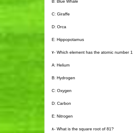
B: Blue Whale
C: Giraffe
D: Orca
E: Hippopotamus
۷- Which element has the atomic number 1
A: Helium
B: Hydrogen
C: Oxygen
D: Carbon
E: Nitrogen
۸- What is the square root of 81?