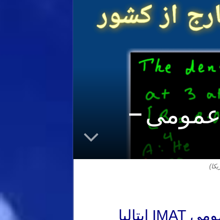
 عمومی –
یکا)
یتالیا