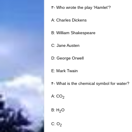
۳- Who wrote the play ‘Hamlet’?
A: Charles Dickens
B: William Shakespeare
C: Jane Austen
D: George Orwell
E: Mark Twain
۴- What is the chemical symbol for water?
A: CO
2
B: H
O
2
C: O
2