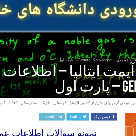
General Kno – پارت اول
یمت ایتالیا – اطلاعات
اول
 شیمی آزمونهای خارج از کشور (ایتالیا - لهستان - بلژیک - مجارستان - کانادا - آمر
فیس بوک
Twitter
LinkedIn
نمونه سوالات اطلاعات عمومی IMAT ا