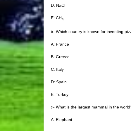
D: NaCl
E: CH
4
۵- Which country is known for inventing piz
A: France
B: Greece
C: Italy
D: Spain
E: Turkey
۶- What is the largest mammal in the world
A: Elephant