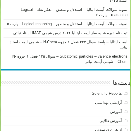
آیمت ۲۰۲۵
نمونه سوالات آیمت ایتالیا – استدلال و منطق – تفکر نقاد – Logical
reasoning – پارت ۶
نمونه سوالات آیمت ایتالیا – استدلال و منطق – Logical reasoning – پارت ۵
ثبت نام دوره شبیه ساز آیمت ایتالیا ۲۰۲۶ درس شیمی IMAT استاد نباتی
آیمت ایتالیا – پاسخ سوال ۲۴۳ فصل ۲ جزوه N-Chem – شیمی آیمت استاد
نباتی
Subatomic particles – valence electrons – سوال ۱۳۵ فصل ۱ جزوه N-
Chem – شیمی آیمت نباتی
دسته‌ها
Scientific Reports
آرایشی بهداشتی
آموزش
آموزش طلایی
از هر دری سخنی