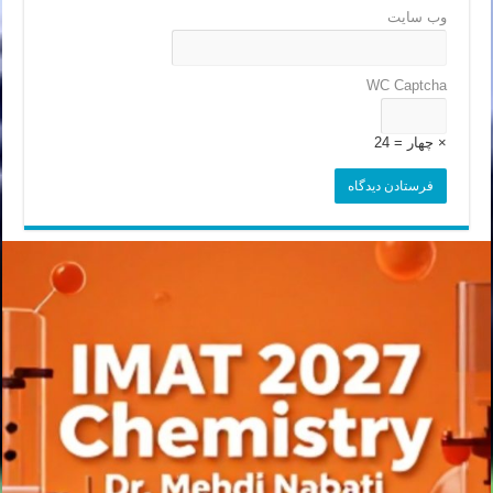
وب‌ سایت
WC Captcha
× چهار = 24