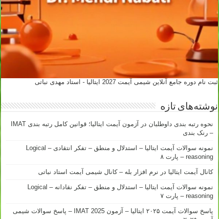
ثبت نام دوره جامع آنلاین شیمی آیمت 2027 ایتالیا - استاد مهدی نباتی
نوشته‌های تازه
نحوه رتبه بندی داوطلبان در آزمون آیمت ایتالیا؛ قوانین کامل رتبه بندی IMAT
– رنک بندی
نمونه سوالات آیمت ایتالیا – استدلال و منطق – تفکر انتقادی – Logical
reasoning – پارت ۸
کانال آیمت ایتالیا در نرم افزار بله – کانال شیمی آیمت استاد نباتی
نمونه سوالات آیمت ایتالیا – استدلال و منطق – تفکر نقادانه – Logical
reasoning – پارت ۷
پاسخ سوالات آیمت ۲۰۲۵ ایتالیا – آزمون IMAT 2025 – پاسخ سوالات شیمی