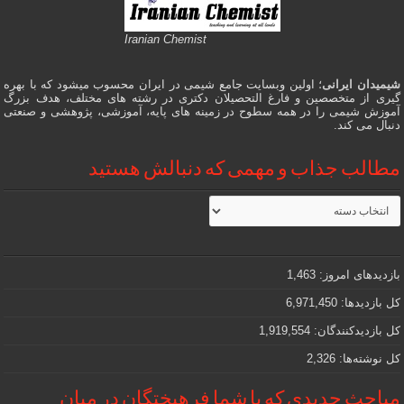
Iranian Chemist
شیمیدان ایرانی
؛ اولین وبسایت جامع شیمی در ایران محسوب میشود که با بهره
گیری از متخصصین و فارغ التحصیلان دکتری در رشته های مختلف، هدف بزرگ
آموزش شیمی را در همه سطوح در زمینه های پایه، آموزشی، پژوهشی و صنعتی
دنبال می کند.
مطالب جذاب و مهمی که دنبالش هستید
مطالب
جذاب
و
مهمی
که
دنبالش
بازدیدهای امروز:
1,463
هستید
کل بازدیدها:
6,971,450
کل بازدیدکنند‌گان:
1,919,554
کل نوشته‌ها:
2,326
مباحث جدیدی که با شما فرهیختگان در میان