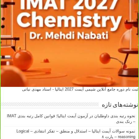
ثبت نام دوره جامع آنلاین شیمی آیمت 2027 ایتالیا - استاد مهدی نباتی
نوشته‌های تازه
نحوه رتبه بندی داوطلبان در آزمون آیمت ایتالیا؛ قوانین کامل رتبه بندی IMAT
– رنک بندی
نمونه سوالات آیمت ایتالیا – استدلال و منطق – تفکر انتقادی – Logical
reasoning – پارت ۸