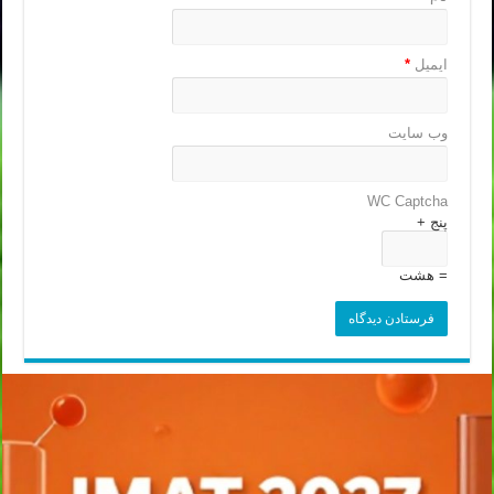
ایمیل
*
وب‌ سایت
WC Captcha
پنج +
= هشت