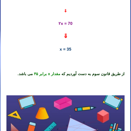
⇓
۲x = 70
⇓
x = 35
از طریق قانون سوم به دست آوردیم که
مقدار x برابر ۳۵
می باشد.