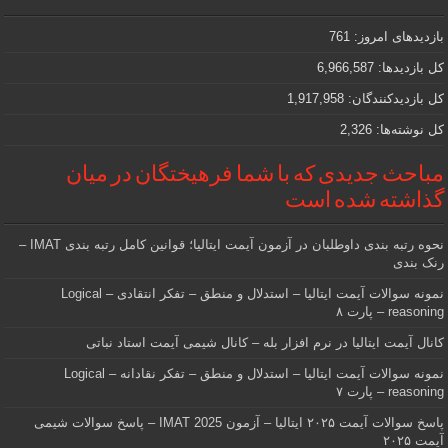
مهمی
که
دنبالش
بازدیدهای امروز:
761
هستید
کل بازدیدها:
6,966,587
کل بازدیدکنند‌گان:
1,917,958
کل نوشته‌ها:
2,326
مباحث جدیدی که با شما فرهیختگان در میان
گذاشته شده است
نحوه رتبه بندی داوطلبان در آزمون آیمت ایتالیا؛ قوانین کامل رتبه بندی IMAT –
رنک بندی
نمونه سوالات آیمت ایتالیا – استدلال و منطق – تفکر انتقادی – Logical
reasoning – پارت ۸
کانال آیمت ایتالیا در نرم افزار بله – کانال شیمی آیمت استاد نباتی
نمونه سوالات آیمت ایتالیا – استدلال و منطق – تفکر نقادانه – Logical
reasoning – پارت ۷
پاسخ سوالات آیمت ۲۰۲۵ ایتالیا – آزمون IMAT 2025 – پاسخ سوالات شیمی
آیمت ۲۰۲۵