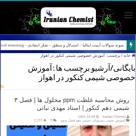
نمونه سوالات آیمت ایتالیا – استدلال و منطق – تفکر انتقادی – Logical reasoning – پارت ۸
خانه
/
برچسب:
آموزش خصوصی شیمی کنکور در اهواز
بایگانی/آرشیو برچسب ها :
آموزش
خصوصی شیمی کنکور در اهواز
روش محاسبه غلظت ppm محلول ها | فصل ۳
شیمی دهم کنکور | استاد مهدی نباتی
1401-10-04
Iranian Chemist
آموزش
,
شیمی دبیرستان
,
شیمی دهم فصل سوم
0
2,137