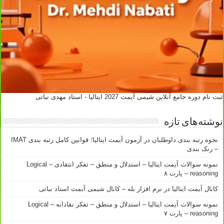
ثبت نام دوره جامع آنلاین شیمی آیمت 2027 ایتالیا - استاد مهدی نباتی
نوشته‌های تازه
نحوه رتبه بندی داوطلبان در آزمون آیمت ایتالیا؛ قوانین کامل رتبه بندی IMAT
– رنک بندی
نمونه سوالات آیمت ایتالیا – استدلال و منطق – تفکر انتقادی – Logical
reasoning – پارت ۸
کانال آیمت ایتالیا در نرم افزار بله – کانال شیمی آیمت استاد نباتی
نمونه سوالات آیمت ایتالیا – استدلال و منطق – تفکر نقادانه – Logical
reasoning – پارت ۷