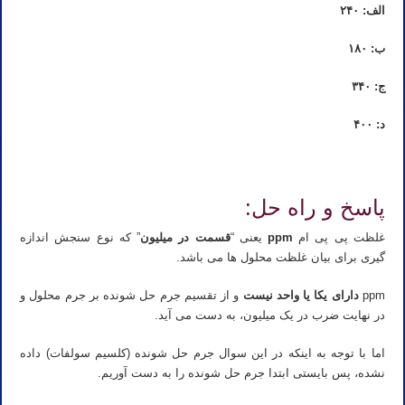
الف: ۲۴۰
ب: ۱۸۰
ج: ۳۴۰
د: ۴۰۰
استاد خصوصی شیمی کنکور در اهواز استاد شیمی کنکور در اهواز استاد خصوصی شیمی در اهواز استاد شیمی در اهواز
پاسخ و راه حل:
غلظت پی پی ام
ppm
یعنی “
قسمت در میلیون
” که نوع سنجش اندازه
گیری برای بیان غلظت محلول ها می باشد.
ppm
دارای یکا یا واحد نیست
و از تقسیم جرم حل شونده بر جرم محلول و
در نهایت ضرب در یک میلیون، به دست می آید.
اما با توجه به اینکه در این سوال جرم حل شونده (کلسیم سولفات) داده
نشده، پس بایستی ابتدا جرم حل شونده را به دست آوریم.