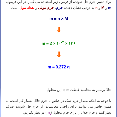
برای تعیین جرم حل شونده از فرمول زیر استفاده می کنیم. در این فرمول،
m
M
n
جرم
جرم مولی
تعداد مول
و
و
به ترتیب نشان دهنده
،
و
است.
m = n × M
⇓
-۳
m = 2 × ۱۰
× ۱۳۶
⇓
m = 0.272 g
معلم خصوصی شیمی کنکور در اهواز معلم شیمی کنکور در اهواز معلم خصوصی شیمی در اهواز معلم شیمی در اهواز
حالا برسیم به محاسبه غلظت ppm این محلول:
با توجه به اینکه مقدار جرم نمک در قیاس با جرم حلال بسیار کم است، به
همین خاطر می توانیم برای راحتی محاسبات، از جرم حل شونده صرف
m
نظر کنیم و جرم حلال را برای جرم محلول (
) در نظر بگیریم.
t