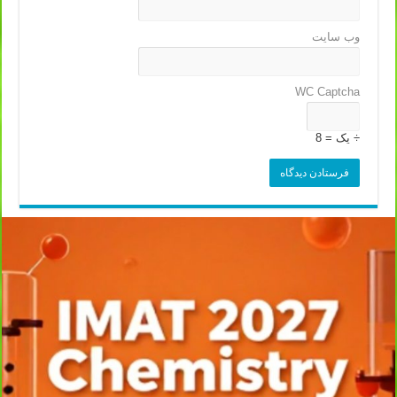
وب‌ سایت
WC Captcha
÷ یک = 8