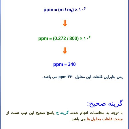
۶
ppm = (m / m
) × ۱۰
t
⇓
۶
ppm = (0.272 / 800) × ۱۰
⇓
ppm = 340
پس بنابراین غلظت این محلول ۳۴۰ ppm می باشد.
دبیر خصوصی شیمی کنکور در اهواز دبیر شیمی کنکور در اهواز دبیر خصوصی شیمی در اهواز دبیر شیمی در اهواز
گزینه صحیح:
با توجه به محاسبات انجام شده،
گزینه ج
پاسخ صحیح این تیپ تست از
مبحث غلظت محلول ها
می باشد.