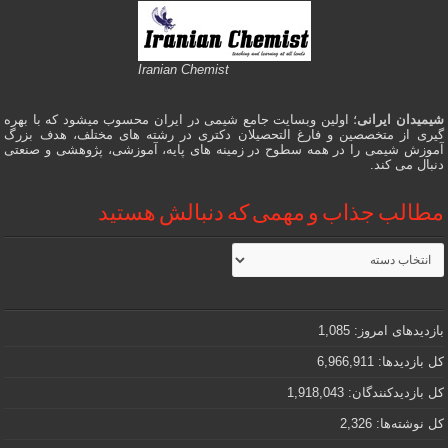
Iranian Chemist
شیمیدان ایرانی
؛ اولین وبسایت جامع شیمی در ایران محسوب میشود که با بهره
گیری از متخصصین و فارغ التحصیلان دکتری در رشته های مختلف، هدف بزرگ
آموزش شیمی را در همه سطوح در زمینه های پایه، آموزشی، پژوهشی و صنعتی
دنبال می کند.
مطالب جذاب و مهمی که دنبالش هستید
مطالب
جذاب
و
مهمی
که
دنبالش
بازدیدهای امروز:
1,085
هستید
کل بازدیدها:
6,966,911
کل بازدیدکنند‌گان:
1,918,043
کل نوشته‌ها:
2,326