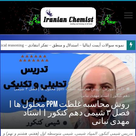
کانال آیمت ایتالیا در نرم افزار بله – کانال شیمی آیمت استاد نباتی
خانه
/
آموزش
/
روش محاسبه غلظت ppm محلول ها | فصل ۳ شیمی
دهم کنکور | استاد مهدی نباتی
روش محاسبه غلظت ppm محلول ها |
فصل ۳ شیمی دهم کنکور | استاد
مهدی نباتی
تدریس شیمی کنکور، المپیاد شیمی، شیمی متوسطه اول (هفتم، هشتم و نهم) و