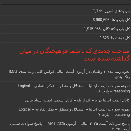
مهمی
که
دنبالش
بازدیدهای امروز:
1,175
هستید
کل بازدیدها:
6,960,696
کل بازدیدکنند‌گان:
1,915,965
کل نوشته‌ها:
2,326
مباحث جدیدی که با شما فرهیختگان در میان
گذاشته شده است
نحوه رتبه بندی داوطلبان در آزمون آیمت ایتالیا؛ قوانین کامل رتبه بندی IMAT –
رنک بندی
نمونه سوالات آیمت ایتالیا – استدلال و منطق – تفکر انتقادی – Logical
reasoning – پارت ۸
کانال آیمت ایتالیا در نرم افزار بله – کانال شیمی آیمت استاد نباتی
نمونه سوالات آیمت ایتالیا – استدلال و منطق – تفکر نقادانه – Logical
reasoning – پارت ۷
پاسخ سوالات آیمت ۲۰۲۵ ایتالیا – آزمون IMAT 2025 – پاسخ سوالات شیمی
آیمت ۲۰۲۵