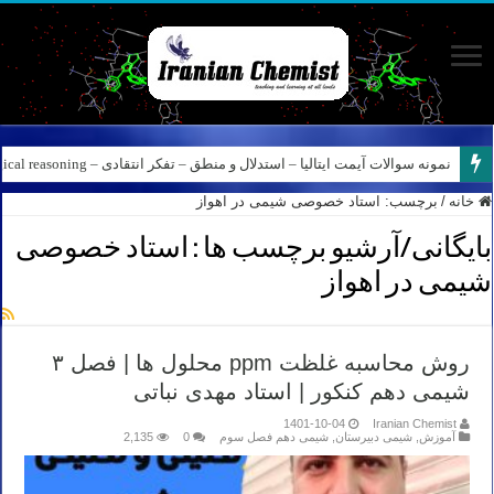
نمونه سوالات آیمت ایتالیا – استدلال و منطق – تفکر انتقادی – Logical reasoning – پارت ۸
خانه
/
برچسب:
استاد خصوصی شیمی در اهواز
بایگانی/آرشیو برچسب ها :
استاد خصوصی
شیمی در اهواز
روش محاسبه غلظت ppm محلول ها | فصل ۳
شیمی دهم کنکور | استاد مهدی نباتی
1401-10-04
Iranian Chemist
آموزش
,
شیمی دبیرستان
,
شیمی دهم فصل سوم
0
2,135