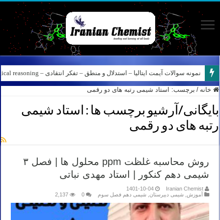
نمونه سوالات آیمت ایتالیا – استدلال و منطق – تفکر انتقادی – Logical reasoning – پارت ۸
خانه
/
برچسب:
استاد شیمی رتبه های دو رقمی
بایگانی/آرشیو برچسب ها :
استاد شیمی
رتبه های دو رقمی
روش محاسبه غلظت ppm محلول ها | فصل ۳
شیمی دهم کنکور | استاد مهدی نباتی
1401-10-04
Iranian Chemist
آموزش
,
شیمی دبیرستان
,
شیمی دهم فصل سوم
0
2,137