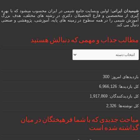
شیمیدان ایرانی
؛ اولین وبسایت جامع شیمی در ایران محسوب میشود که با بهره
گیری از متخصصین و فارغ التحصیلان دکتری در رشته های مختلف، هدف بزرگ
آموزش شیمی را در همه سطوح در زمینه های پایه، آموزشی، پژوهشی و صنعتی
دنبال می کند.
مطالب جذاب و مهمی که دنبالش هستید
مطالب
جذاب
و
مهمی
که
دنبالش
بازدیدهای امروز:
300
هستید
کل بازدیدها:
6,966,126
کل بازدیدکنند‌گان:
1,917,869
کل نوشته‌ها:
2,326
مباحث جدیدی که با شما فرهیختگان در میان
گذاشته شده است