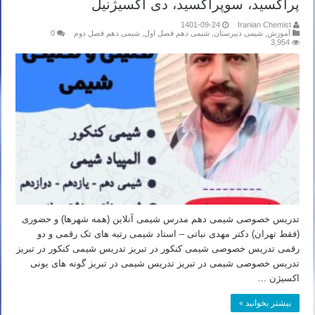
پراکسید، سوپراکسید، دی اکسیژنیل
1401-09-24
Iranian Chemist
آموزش
,
شیمی دبیرستان
,
شیمی دهم فصل اول
,
شیمی دهم فصل دوم
0
3,954
تدریس خصوصی شیمی دهم مدرس شیمی آنلاین (همه شهرها) و حضوری
(فقط تهران) دکتر مهدی نباتی – استاد شیمی رتبه های تک رقمی و دو
رقمی تدریس خصوصی شیمی کنکور در تبریز تدریس شیمی کنکور در تبریز
تدریس خصوصی شیمی در تبریز تدریس شیمی در تبریز گونه های یونی
اکسیژن …
بیشتر بخوانید »