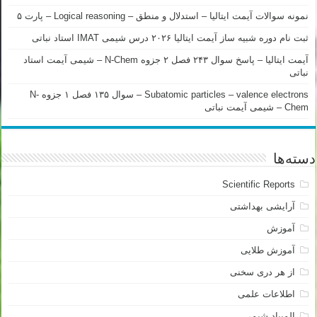
نمونه سوالات آیمت ایتالیا – استدلال و منطق – Logical reasoning – پارت ۵
ثبت نام دوره شبیه ساز آیمت ایتالیا ۲۰۲۶ درس شیمی IMAT استاد نباتی
آیمت ایتالیا – پاسخ سوال ۲۴۳ فصل ۲ جزوه N-Chem – شیمی آیمت استاد
نباتی
Subatomic particles – valence electrons – سوال ۱۳۵ فصل ۱ جزوه N-
Chem – شیمی آیمت نباتی
دسته‌ها
Scientific Reports
آرایشی بهداشتی
آموزش
آموزش طلایی
از هر دری سخنی
اطلاعات علمی
المپیاد شیمی