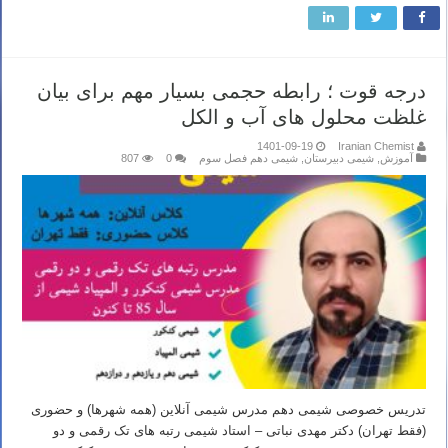
درجه قوت ؛ رابطه حجمی بسیار مهم برای بیان
غلظت محلول های آب و الکل
1401-09-19
Iranian Chemist
آموزش
,
شیمی دبیرستان
,
شیمی دهم فصل سوم
0
807
تدریس خصوصی شیمی دهم مدرس شیمی آنلاین (همه شهرها) و حضوری
(فقط تهران) دکتر مهدی نباتی – استاد شیمی رتبه های تک رقمی و دو