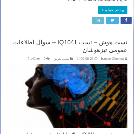
بیشتر بخوانید »
تست هوش – تست IQ1041 – سوال اطلاعات
عمومی تیزهوشان
Iranian Chemist
1400-08-21
تست هوش
0
2,142