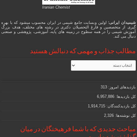
Iranian Chemist
شیمیدان ایرانی
؛ اولین وبسایت جامع شیمی در ایران محسوب میشود که با بهره
گیری از متخصصین و فارغ التحصیلان دکتری در رشته های مختلف، هدف بزرگ
آموزش شیمی را در همه سطوح در زمینه های پایه، آموزشی، پژوهشی و صنعتی
دنبال می کند.
مطالب جذاب و مهمی که دنبالش هستید
مطالب
جذاب
و
مهمی
که
دنبالش
بازدیدهای امروز:
313
هستید
کل بازدیدها:
6,957,886
کل بازدیدکنند‌گان:
1,914,715
کل نوشته‌ها:
2,326
مباحث جدیدی که با شما فرهیختگان در میان