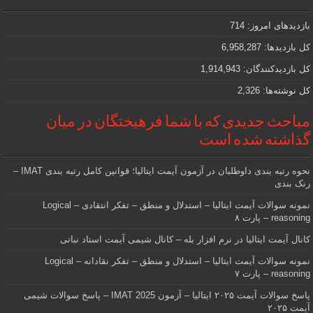
مهمی
که
دنبالش
بازدیدهای امروز:
714
هستید
کل بازدیدها:
6,958,287
کل بازدیدکنند‌گان:
1,914,943
کل نوشته‌ها:
2,326
مباحث جدیدی که با شما فرهیختگان در میان
گذاشته شده است
نحوه رتبه بندی داوطلبان در آزمون آیمت ایتالیا؛ قوانین کامل رتبه بندی IMAT –
رنک بندی
نمونه سوالات آیمت ایتالیا – استدلال و منطق – تفکر انتقادی – Logical
reasoning – پارت ۸
کانال آیمت ایتالیا در نرم افزار بله – کانال شیمی آیمت استاد نباتی
نمونه سوالات آیمت ایتالیا – استدلال و منطق – تفکر نقادانه – Logical
reasoning – پارت ۷
پاسخ سوالات آیمت ۲۰۲۵ ایتالیا – آزمون IMAT 2025 – پاسخ سوالات شیمی
آیمت ۲۰۲۵