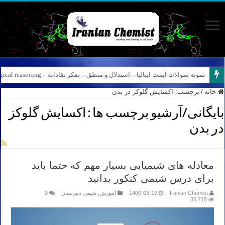
نمونه سوالات آیمت ایتالیا – استدلال و منطق – تفکر نقادانه – Logical reasoning – پارت ۷
خانه
/
برچسب:
اکسایش گلوکز در بدن
بایگانی/آرشیو برچسب ها :
اکسایش گلوکز
در بدن
معادله های شیمیایی بسیار مهم که حتما باید
برای درس شیمی کنکور بدانید
Iranian Chemist
1400-03-19
آموزش
,
شیمی دبیرستان
0
35,715