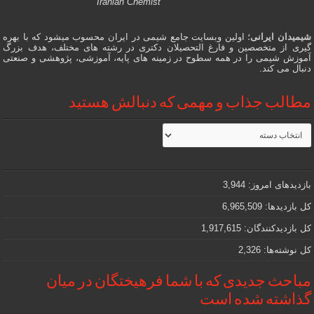
Iranian Chemist
شیمیدان ایرانی
؛ اولین وبسایت جامع شیمی در ایران محسوب میشود که با بهره
گیری از متخصصین و فارغ التحصیلان دکتری در رشته های مختلف، هدف بزرگ
آموزش شیمی را در همه سطوح در زمینه های پایه، آموزشی، پژوهشی و صنعتی
دنبال می کند.
مطالب جذاب و مهمی که دنبالش هستید
مطالب
جذاب
و
مهمی
که
دنبالش
بازدیدهای امروز:
3,944
هستید
کل بازدیدها:
6,965,509
کل بازدیدکنند‌گان:
1,917,615
کل نوشته‌ها:
2,326
مباحث جدیدی که با شما فرهیختگان در میان
گذاشته شده است