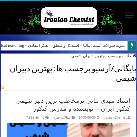
نمونه سوالات آیمت ایتالیا – استدلال و منطق – تفکر انتقادی – Logical reasoning – پارت ۸
خانه
/
برچسب:
بهترین دبیران شیمی
بایگانی/آرشیو برچسب ها :
بهترین دبیران
شیمی
استاد مهدی نباتی پرمخاطب ترین دبیر شیمی
کنکور ایران – نویسنده و مدرس کنکور
Iranian Chemist
1400-06-05
مقالات خبری
0
7,992