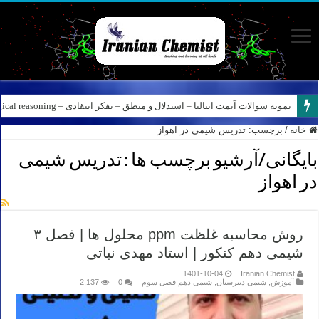
نمونه سوالات آیمت ایتالیا – استدلال و منطق – تفکر انتقادی – Logical reasoning – پارت ۸
خانه
/
برچسب:
تدریس شیمی در اهواز
بایگانی/آرشیو برچسب ها :
تدریس شیمی
در اهواز
روش محاسبه غلظت ppm محلول ها | فصل ۳
شیمی دهم کنکور | استاد مهدی نباتی
1401-10-04
Iranian Chemist
آموزش
,
شیمی دبیرستان
,
شیمی دهم فصل سوم
0
2,137