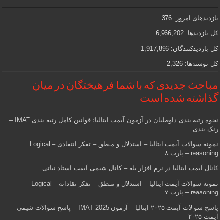
مهمی
که
دنبالش
بازدیدهای امروز:
376
هستید
کل بازدیدها:
6,966,202
کل بازدیدکنند‌گان:
1,917,896
کل نوشته‌ها:
2,326
مباحث جدیدی که با شما فرهیختگان در میان
گذاشته شده است
نحوه رتبه بندی داوطلبان در آزمون آیمت ایتالیا؛ قوانین کامل رتبه بندی IMAT –
رنک بندی
نمونه سوالات آیمت ایتالیا – استدلال و منطق – تفکر انتقادی – Logical
reasoning – پارت ۸
کانال آیمت ایتالیا در نرم افزار بله – کانال شیمی آیمت استاد نباتی
نمونه سوالات آیمت ایتالیا – استدلال و منطق – تفکر نقادانه – Logical
reasoning – پارت ۷
پاسخ سوالات آیمت ۲۰۲۵ ایتالیا – آزمون IMAT 2025 – پاسخ سوالات شیمی
آیمت ۲۰۲۵