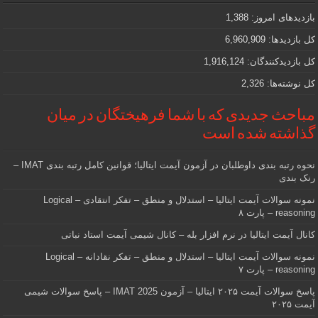
که
دنبالش
بازدیدهای امروز:
1,388
هستید
کل بازدیدها:
6,960,909
کل بازدیدکنند‌گان:
1,916,124
کل نوشته‌ها:
2,326
مباحث جدیدی که با شما فرهیختگان در میان
گذاشته شده است
نحوه رتبه بندی داوطلبان در آزمون آیمت ایتالیا؛ قوانین کامل رتبه بندی IMAT –
رنک بندی
نمونه سوالات آیمت ایتالیا – استدلال و منطق – تفکر انتقادی – Logical
reasoning – پارت ۸
کانال آیمت ایتالیا در نرم افزار بله – کانال شیمی آیمت استاد نباتی
نمونه سوالات آیمت ایتالیا – استدلال و منطق – تفکر نقادانه – Logical
reasoning – پارت ۷
پاسخ سوالات آیمت ۲۰۲۵ ایتالیا – آزمون IMAT 2025 – پاسخ سوالات شیمی
آیمت ۲۰۲۵