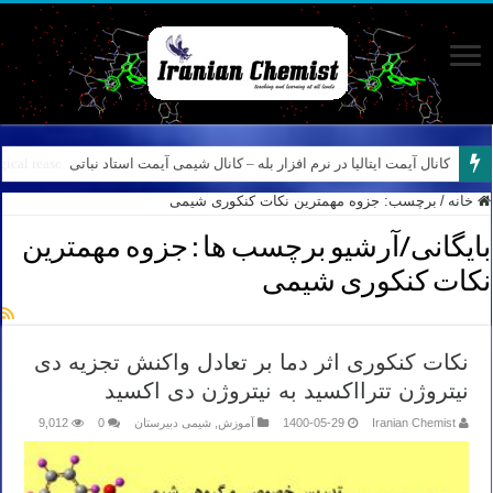
نمونه سوالات آیمت ایتالیا – استدلال و منطق – تفکر نقادانه – Logical reasoning – پارت ۷
کانال آیمت ایتالیا در نرم افزار بله – کانال شیمی آیمت استاد نباتی
خانه
/
برچسب:
جزوه مهمترین نکات کنکوری شیمی
بایگانی/آرشیو برچسب ها :
جزوه مهمترین
نکات کنکوری شیمی
نکات کنکوری اثر دما بر تعادل واکنش تجزیه دی
نیتروژن تترااکسید به نیتروژن دی اکسید
Iranian Chemist
1400-05-29
آموزش
,
شیمی دبیرستان
0
9,012