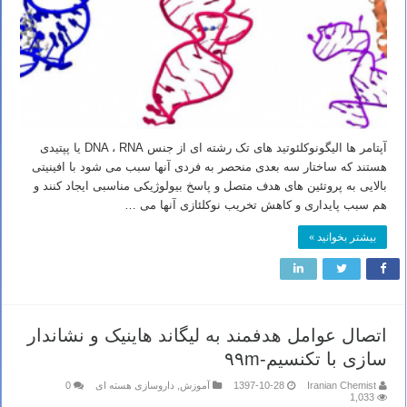
آپتامر ها الیگونوکلئوتید های تک رشته ای از جنس DNA ، RNA یا پپتیدی
هستند که ساختار سه بعدی منحصر به فردی آنها سبب می شود با افینیتی
بالایی به پروتئین های هدف متصل و پاسخ بیولوژیکی مناسبی ایجاد کنند و
هم سبب پایداری و کاهش تخریب نوکلئازی آنها می …
بیشتر بخوانید »
اتصال عوامل هدفمند به لیگاند هاینیک و نشاندار
سازی با تکنسیم-۹۹m
Iranian Chemist
1397-10-28
آموزش
,
داروسازی هسته ای
0
1,033