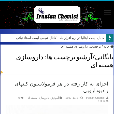
کانال آیمت ایتالیا در نرم افزار بله – کانال شیمی آیمت استاد نباتی
خانه
/
برچسب:
داروسازی هسته ای
بایگانی/آرشیو برچسب ها :
داروسازی
هسته ای
اجزای به کار رفته در هر فرمولاسیون کیتهای
رادیودارویی
Iranian Chemist
1397-11-27
آموزش
,
داروسازی هسته ای
0
1,356