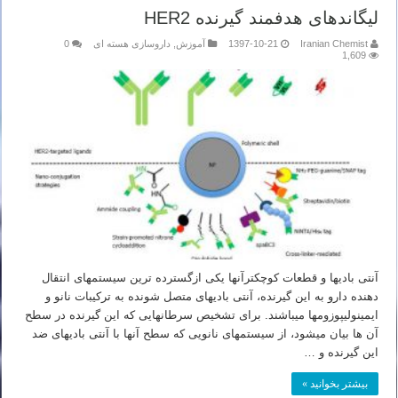
لیگاندهای هدفمند گیرنده HER2
Iranian Chemist
1397-10-21
آموزش
,
داروسازی هسته ای
0
1,609
آنتی بادی­ها و قطعات کوچکترآن­ها یکی ازگسترده ترین سیستم­های انتقال
دهنده دارو به این گیرنده، آنتی بادی­های متصل شونده به ترکیبات نانو و
ایمینولیپوزوم­ها می­باشند. برای تشخیص سرطان­هایی که این گیرنده در سطح
آن ها بیان می­شود، از سیستم­های نانویی که سطح آن­ها با آنتی بادی­های ضد
این گیرنده و …
بیشتر بخوانید »