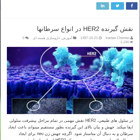
نقش گیرنده HER2 در انواع سرطانها
Iranian Chemist
1397-10-21
آموزش
,
داروسازی هسته ای
0
1,144
در سلول های طبیعی، HER2 نقش مهمی در تمام مراحل پیشرفت سلولی
ایفا می­کند. جهش و بیان بالای این گیرنده بطور مستقیم می­تواند باعث ایجاد
سرطان و به دنبال آن متاستاز شود. اگرچه جهش ژن neu برای ایجاد