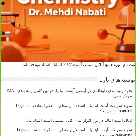
ثبت نام دوره جامع آنلاین شیمی آیمت 2027 ایتالیا - استاد مهدی نباتی
نوشته‌های تازه
نحوه رتبه بندی داوطلبان در آزمون آیمت ایتالیا؛ قوانین کامل رتبه بندی IMAT
– رنک بندی
نمونه سوالات آیمت ایتالیا – استدلال و منطق – تفکر انتقادی – Logical
reasoning – پارت ۸
کانال آیمت ایتالیا در نرم افزار بله – کانال شیمی آیمت استاد نباتی
نمونه سوالات آیمت ایتالیا – استدلال و منطق – تفکر نقادانه – Logical
reasoning – پارت ۷