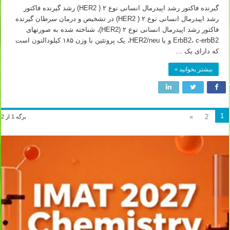
گیرنده فاکتور رشد اپیدرمال انسانی نوع ۲ ( HER2) رشد گیرنده فاکتور
رشد اپیدرمال انسانی نوع ۲ ( HER2) در تشخیص و درمان سرطان گیرنده
فاکتور رشد اپیدرمال انسانی نوع ۲ (HER2)، شناخته شده به صورت­های
ErbB2، c-erbB2 و یا HER2/neu، یک پروتئین با وزن ۱۸۵ کیلودالتون است
که دارای یک …
بیشتر بخوانید »
1
»
2
برگه 1 از 2