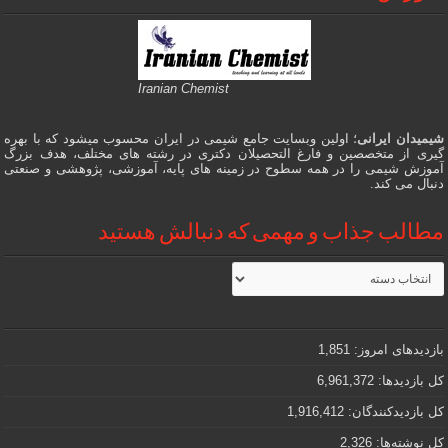
Iranian Chemist
شیمیدان ایرانی
؛ اولین وبسایت جامع شیمی در ایران محسوب میشود که با بهره
گیری از متخصصین و فارغ التحصیلان دکتری در رشته های مختلف، هدف بزرگ
آموزش شیمی را در همه سطوح در زمینه های پایه، آموزشی، پژوهشی و صنعتی
دنبال می کند.
مطالب جذاب و مهمی که دنبالش هستید
مطالب
جذاب
و
مهمی
که
دنبالش
بازدیدهای امروز:
1,851
هستید
کل بازدیدها:
6,961,372
کل بازدیدکنند‌گان:
1,916,412
کل نوشته‌ها:
2,326