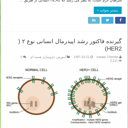
سرطان لازم است، به نظر می رسد که HER2 انسانی از طریق …
بیشتر بخوانید »
گیرنده فاکتور رشد اپیدرمال انسانی نوع ۲ (
HER2)
Iranian Chemist
1397-10-21
آموزش
,
داروسازی هسته ای
0
2,111