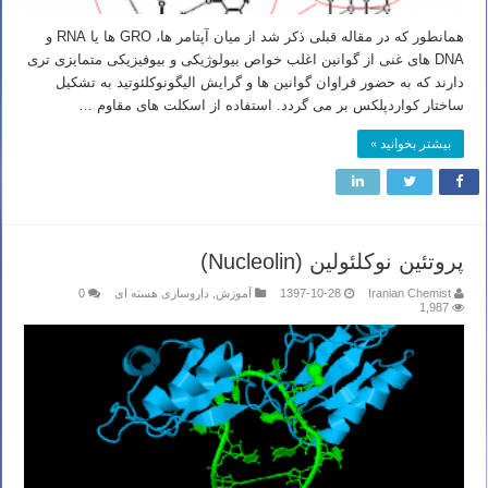
همانطور که در مقاله قبلی ذکر شد از میان آپتامر ها، GRO ها یا RNA و
DNA های غنی از گوانین اغلب خواص بیولوژیکی و بیوفیزیکی متمایزی تری
دارند که به حضور فراوان گوانین ها و گرایش الیگونوکلئوتید به تشکیل
ساختار کواردپلکس بر می گردد. استفاده از اسکلت های مقاوم …
بیشتر بخوانید »
پروتئین نوکلئولین (Nucleolin)
Iranian Chemist
1397-10-28
آموزش
,
داروسازی هسته ای
0
1,987