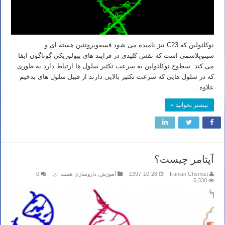
نوکلئولین که C23 نیز نامیده می شود فسفوپروتئین هسته ای و
سیتوپلاسمی است که نقش کلیدی در فرایند های بیولوژیکی گوناگون ایفا
می کند. سطوح نوکلئولین به سرعت تکثیر سلول ها ارتباط دارد به طوری
که در سلول هایی که سرعت تکثیر بالایی دارند از قبیل سلول های بدخیم
علاوه …
بیشتر بخوانید »
آپتامر چیست؟
Iranian Chemist
1397-10-28
آموزش
,
داروسازی هسته ای
0
5,330