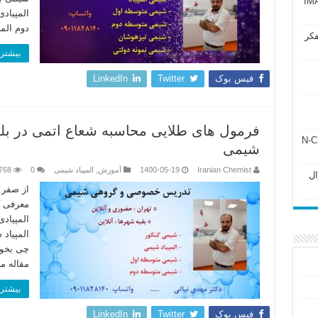
آزمون IMAT 2025
المپیادی
دوم الم
فکر
بیشتر 
فیس بوک
Twitter
LinkedIn
فرمول های طلایی محاسبه شعاع اتمی در بل
ل ۲۴۳ فصل ۲ جزوه N-Chem
شیمی
Iranian Chemist
1400-05-19
آموزش
,
المپیاد شیمی
0
768
Subato – سوال
از صفر ت
معرفی کت
المپیادی
المپیاد 
چی بخون
مقاله م
بیشتر 
فیس بوک
Twitter
LinkedIn