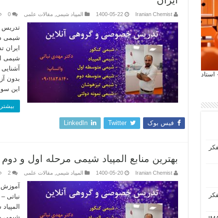
ایران
Iranian Chemist
1400-05-22
المپیاد شیمی
,
مقالات علمی
0
تدریس خ
شیمی دک
ایران ت
شیمی ای
آشنایی 
 آیمت 2027 ایتالیا - استاد
بدون آز
این سو
بیشتر 
فیس بوک
Twitter
LinkedIn
فکر
بهترین منابع المپیاد شیمی مرحله اول و دوم 
Iranian Chemist
1400-05-20
المپیاد شیمی
,
مقالات علمی
2
آموزش ص
فکر
نباتی – 
المپیاد 
شیمی به