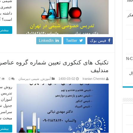
آزمون IMAT 2025
داشته ب
فکر
است؟ آ)
بیشتر 
فیس بوک
Twitter
LinkedIn
ل ۲۴۳ فصل ۲ جزوه N-Chem
تکنیک های کنکوری تعیین شماره گروه عناصر
مندلیف
Subato – سوال
Iranian Chemist
1400-03-02
آموزش
,
شیمی دبیرستان
0
7
روش سری
تدریس م
آموزان 
جدول تن
سراسری 
مبحث س
بیشتر 