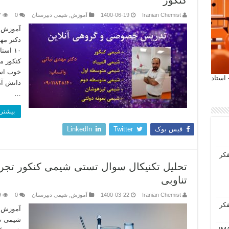
کنکور
Iranian Chemist
1400-06-19
آموزش
,
شیمی دبیرستان
0
7
آموزش ت
دکتر مه
۱۰ اس
کنکور 
خوب اس
 آیمت 2027 ایتالیا - استاد
دانش آم
…
بیشتر 
فیس بوک
Twitter
LinkedIn
فکر
تناوبی
Iranian Chemist
1400-03-22
آموزش
,
شیمی دبیرستان
0
9
فکر
آموزش ت
شیمی تح