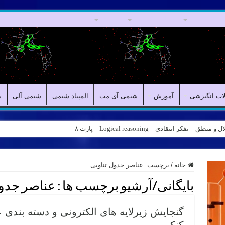
مقالات علمی
مقالات انگیزشی
آموزش
شیمی آی مت
المپیاد شیمی
لات انگیزشی
آموزش
شیمی آی مت
المپیاد شیمی
شیمی آلی
ش
کر انتقادی – Logical reasoning – پارت ۸
خانه
/
برچسب:
عناصر جدول تناوبی
بایگانی/آرشیو برچسب ها :
عناصر جدول
گنجایش زیرلایه های الکترونی و دسته بندی