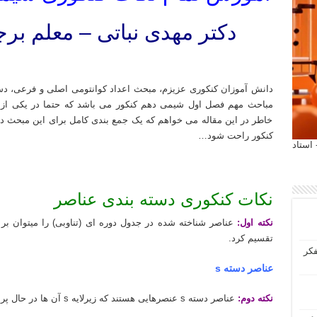
دکتر مهدی نباتی – معلم ب
لیست ۱۰ استاد خوب و فوق العاده تدریس خصوصی شیمی کنکور معلم شیمی خوب کلاس شیمی خوب دبیر شیمی خوب استاد شیمی خوب مدرس شیمی خوب کنکور
دانش آموزان کنکوری عزیزم، مبحث اعداد کوانتومی اصلی و فرعی، دسته
مباحث مهم فصل اول شیمی دهم کنکور می باشد که حتما در یکی از
خاطر در این مقاله می خواهم که یک جمع بندی کامل برای این مبحث داش
کنکور راحت شود…
 آیمت 2027 ایتالیا - استاد
نکات کنکوری دسته بندی عناصر
نکته اول:
عناصر شناخته شده در جدول دوره ای (تناوبی) را میتوان بر 
تقسیم کرد.
فکر
عناصر دسته s
نکته دوم:
عناصر دسته s عنصرهایی هستند که زیرلایه s آن ها در حال پر شدن است.