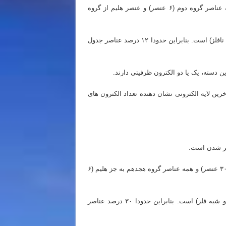
عناصر دسته s شامل همه عناصر گروه اول (۷ عنصر)، همه عناصر گروه دوم (۶ عنصر) و عنصر هلیم از گروه
پس می توان گفت دسته s کلا شامل ۱۴ عنصر (۱۲ فلز و ۲ نافلز) است. بنابراین حدودا ۱۲ درصد عناصر جدول
قیقت می توان گفت که تعداد الکترون های زیرلایه s آخرین لایه الکترونی نشان دهنده تعداد الکترون های
عناصر دسته p شامل همه عناصر گروه سیزدهم تا هفدهم (۳۰ عنصر) و همه عناصر گروه هجدهم به جز هلیم (۶
پس می توان گفت دسته p کلا شامل ۳۶ عنصر (فلز، نافلز و شبه فلز) است. بنابراین حدودا ۳۰ درصد عناصر