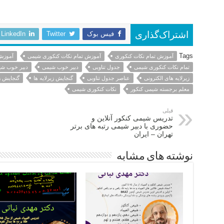
قائم شهر بیرجند نسیم شهر سیرجان خوی ایلام بوکان شهرکرد سمنان فردیس مراغه شاهین شهر ملایر مهاباد سقز بندر
فیس بوک
Twitter
LinkedIn
اشتراک‌گذاری
Tags
آموزش تمام نکات کنکوری
آموزش تمام نکات کنکوری شیمی
آموزش 
تمام نکات کنکوری شیمی
جدول تناوبی
دبیر خوب شیمی
دبیر خوب شی
زیرلایه های الکترونی
عناصر جدول تناوبی
گنجایش زیرلایه ها
گنجایش زی
معلم برجسته شیمی کنکور
نکات کنکوری شیمی
قبلی
تدریس شیمی کنکور آنلاین و
حضوری با دبیر شیمی رتبه های برتر
تهران – ایران
نوشته های مشابه