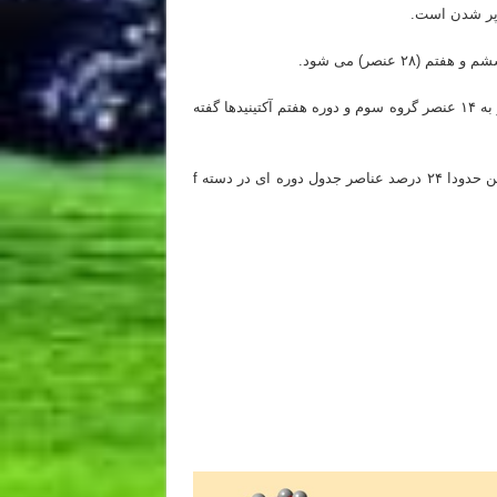
۱۴ عنصر گروه سوم و دوره ششم را لانتانیدها می گویند و به ۱۴ عنصر گروه سوم و دوره هفتم آکتینیدها گفته
می توان گفت دسته f کلا شامل ۲۸ عنصر فلز است. بنابراین حدودا ۲۴ درصد عناصر جدول دوره ای در دسته f