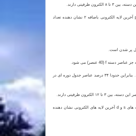
در حقیقت می توان گفت که تعداد الکترون های زیرلایه p آخرین لایه الکترونی باضافه ۲ نشان دهنده تعداد
پس می توان گفت دسته d کلا شامل ۴۰ عنصر فلز است. بنابراین حدودا ۳۴ درصد عناصر جدول دوره ای در
در حقیقت می توان گفت که تعداد الکترون های زیرلایه های s و d آخرین لایه های الکترونی نشان دهنده