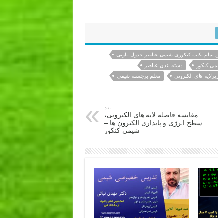
 ماهشهر رفسنجان گنبد کاووس شاهرود مرودشت کمال شهر
تمام نکات کنکوری شیمی عناصر جدول تناوبی
می کنکور
دسته بندی عناصر
رلایه های الکترونی
معلم برجسته شیمی
بعد
مقایسه فاصله لایه های الکترونی،
سطح انرژی و پایداری الکترون ها –
شیمی کنکور