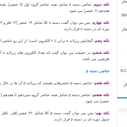
فکر
نکته سوم:
هجدهم (۱ عنصر) می شود.
آزمون IMAT 2025
نکته چهارم:
دوره ای در دسته s قرار دارند.
فکر
نکته پنجم:
گنجایش زیرلایه s برابر با ۲ الکترون است؛ از این رو عناصر این دسته، یک یا دو الکترون ظرفیتی دارند.
نکته ششم:
در ح
ظرفیتی می باشد.
ل ۲۴۳ فصل ۲ جزوه N-Chem
عناصر دسته p
نکته هفتم:
عناصر دسته p عنصرهایی هستند که زیرلایه p آن ها در حال پر شدن است.
Subato – سوال
نکته هشتم:
عنصر) می شود.
نکته نهم:
جدول دوره ای در دسته p قرار دارند.