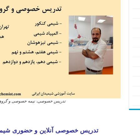
تدریس خصوصی، نیمه خصوصی و گروهی آ
معلم شیمی کنکور تهران مشهد اصفهان کرج شیراز تبریز قم اهواز کرمانشاه ارومیه رشت زاهدان همدان کرمان یزد اردب
قدس کاشان ملارد دزفول نیشابور بابل خمینی شهر سبزوار گلستان آمل پاکدشت نجف آباد بروجرد آبادان قرچک بجنورد و
تدریس خصوصی آنلاین و حضوری شیمی 