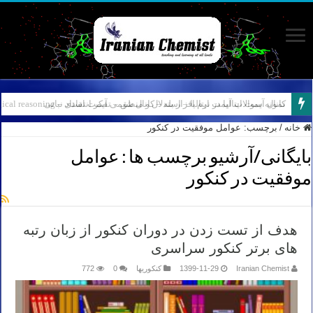
نمونه سوالات آیمت ایتالیا – استدلال و منطق – تفکر انتقادی – Logical reasoning – پارت ۸
کانال آیمت ایتالیا در نرم افزار بله – کانال شیمی آیمت استاد نباتی
خانه
/
برچسب:
عوامل موفقیت در کنکور
بایگانی/آرشیو برچسب ها :
عوامل
موفقیت در کنکور
هدف از تست زدن در دوران کنکور از زبان رتبه
های برتر کنکور سراسری
Iranian Chemist
1399-11-29
کنکوریها
0
772