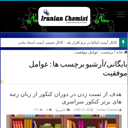
کانال آیمت ایتالیا در نرم افزار بله – کانال شیمی آیمت استاد نباتی
خانه
/
برچسب:
عوامل موفقیت
بایگانی/آرشیو برچسب ها :
عوامل
موفقیت
هدف از تست زدن در دوران کنکور از زبان رتبه
های برتر کنکور سراسری
Iranian Chemist
1399-11-29
کنکوریها
0
771