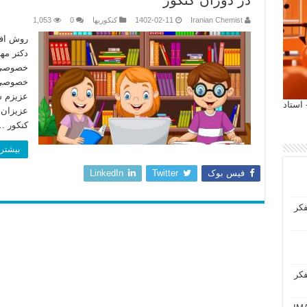
در دوران کنکور
Iranian Chemist
1402-02-11
کنکوریها
0
1,053
روش افز
دکتر مه
خصوصی ش
خصوصی ش
عزیزم 
 آیمت 2027 ایتالیا - استاد
عزیزان 
کنکور …
بیشتر 
فیس بوک
Twitter
LinkedIn
فکر
فکر