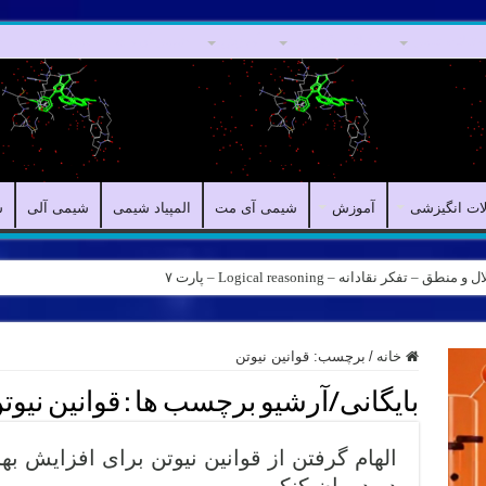
مقالات علمی
مقالات انگیزشی
آموزش
شیمی آی مت
المپیاد شیمی
ش
لات انگیزشی
آموزش
شیمی آی مت
المپیاد شیمی
شیمی آلی
ش
کر نقادانه – Logical reasoning – پارت ۷
خانه
/
برچسب:
قوانین نیوتن
بایگانی/آرشیو برچسب ها :
قوانین نیوت
الهام گرفتن از قوانین نیوتن برای افزایش ب