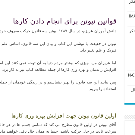
فکر
تدریس خصوصی شیمی کنکور دکتر مهدی نباتی
آزمون IMAT 2025
قوانین نیوتن برای انجام دادن کارها
فکر
دانش آموزان عزیزم، در سال ۱۶۸۷ نیوتن سه قانون حرکت معروف خود را در کتابش منتشر کرد.
نیوتن در حقیقت با نوشتن این کتاب و بیان این سه قانون، اساس علم مک
فیزیک و علم تغییر داد.
افزایش راندمان و بهره وری کارها از جمله مطالعه کتاب نیز به کار برد.
ل ۲۴۳ فصل ۲ جزوه N-Chem
پس بیایید این سه قانون را بهتر بشناسیم و در زندگی خودمان از جمله 
استفاده را ببریم.
Subato – سوال
تدریس خصوصی شیمی کنکور دکتر مهدی نباتی
اولین قانون نیوتن جهت افزایش بهره وری کارها
آقای نیوتن در اولین قانون مطرح می کند که تمامی جسم ها در هر حالت
سرعت ثابت در حال حرکت باشند، حتما به همان حال باقی خواهند ماند،