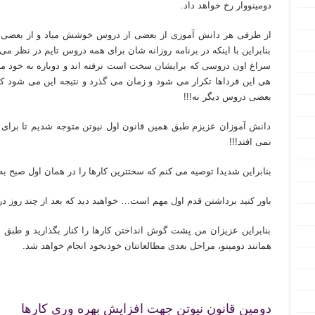
دومینووار رخ خواهد داد.
از طرفی هر دانش آموزی از بعضی از دروس خوشش میاد و از بعضی از 
بنابراین با اینکه در برنامه روزانه شان برای همه دروس تایم در نظر م
سراغ اون دروسی که برایشان سخت است نرفته اند و دوباره به خود می
هی این فرداها تکرار می شود و زمان می گذرد و نتیجه این می شود 
بعضی دروس دیگر نه!!!
دانش آموزان عزیزم طبق همین قانون اول نیوتن متوجه شدیم تا برای کا
نمی افتد!!!
بنابراین شدیدا توصیه می کنم که سختترین کارها را در همان اول صبح به 
باور کنید برداشتن قدم اول مهم است… خواهید دید که بعد از چند روز
بنابراین عزیزان من پشت گوش انداختن کارها را کنار بگذارید و طبق ب
همانند دومینو، مراحل بعدی مطالعاتتان خودبخود انجام خواهد شد.
تدریس خصوصی شیمی کنکور دکتر مهدی نباتی
دومین قانون نیوتن جهت افزایش بهره وری کارها