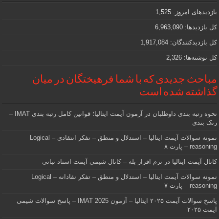
که
دنبالش
بازدیدهای امروز:
1,525
هستید
کل بازدیدها:
6,963,090
کل بازدیدکنند‌گان:
1,917,084
کل نوشته‌ها:
2,326
مباحث جدیدی که با شما فرهیختگان در میان
گذاشته شده است
نحوه رتبه بندی داوطلبان در آزمون آیمت ایتالیا؛ قوانین کامل رتبه بندی IMAT –
رنک بندی
نمونه سوالات آیمت ایتالیا – استدلال و منطق – تفکر انتقادی – Logical
reasoning – پارت ۸
کانال آیمت ایتالیا در نرم افزار بله – کانال شیمی آیمت استاد نباتی
نمونه سوالات آیمت ایتالیا – استدلال و منطق – تفکر نقادانه – Logical
reasoning – پارت ۷
پاسخ سوالات آیمت ۲۰۲۵ ایتالیا – آزمون IMAT 2025 – پاسخ سوالات شیمی
آیمت ۲۰۲۵