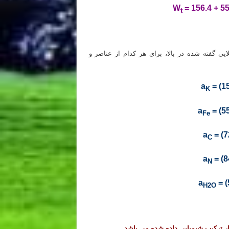
W
= 156.4 + 55
t
ی گفته شده در بالا، برای هر کدام از عناصر و
a
= (1
K
a
= (5
Fe
a
= (7
C
a
= (8
N
a
= (
H2O
ار ترکیب شیمیایی داده شده می باشد.