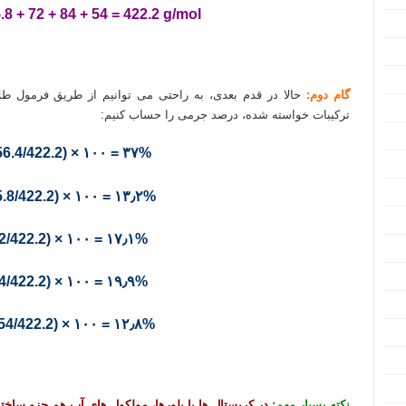
.8 + 72 + 84 + 54 = 422.2 g/mol
گام دوم:
حالا در قدم بعدی، به راحتی می توانیم از طریق فرمول طلای
ترکیبات خواسته شده، درصد جرمی را حساب کنیم:
56.4/422.2) × ۱۰۰ = ۳۷%
5.8/422.2) × ۱۰۰ = ۱۳٫۲%
2/422.2) × ۱۰۰ = ۱۷٫۱%
4/422.2) × ۱۰۰ = ۱۹٫۹%
54/422.2) × ۱۰۰ = ۱۲٫۸%
نکته بسیار مهم:
در کریستال ها یا بلورها، مولکول های آب هم جزو ساخت