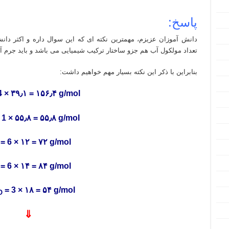
پاسخ:
دانش آموزان عزیزم، مهمترین نکته ای که این سوال داره و اکثر دانش 
تعداد مولکول آب هم جزو ساختار ترکیب شیمیایی می باشد و باید جرم آن
بنابراین با ذکر این نکته بسیار مهم خواهیم داشت:
4 × ۳۹٫۱ = ۱۵۶٫۴ g/mol
 1 × ۵۵٫۸ = ۵۵٫۸ g/mol
= 6 × ۱۲ = ۷۲ g/mol
= 6 × ۱۴ = ۸۴ g/mol
= 3 × ۱۸ = ۵۴ g/mol
O
⇓