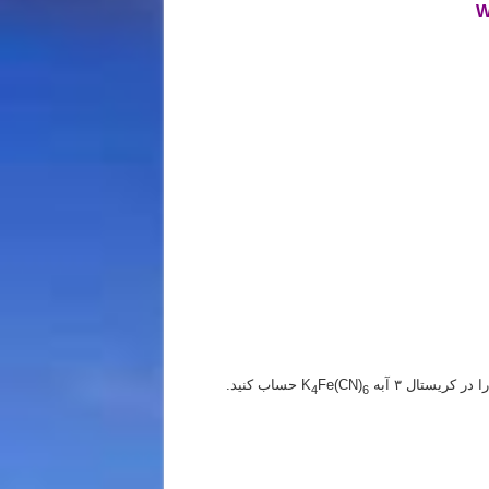
ریستال ۳ آبه K
Fe(CN)
حساب کنید.
4
6