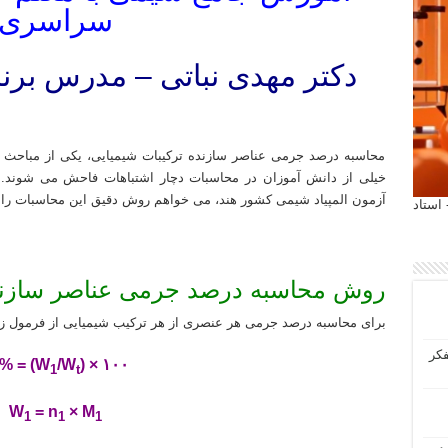
سراسری
دکتر مهدی نباتی – مدرس برند
تدریس خصوصی شیمی کنکور سراسری تدریس خصوصی در منزل تدریس خصوصی دبیرستان معلم شیمی کنکور کلاس ش
محاسبه درصد جرمی عناصر سازنده ترکیبات شیمیایی، یکی از مباحث
خیلی از دانش آموزان در محاسبات دچار اشتباهات فاحش می شوند. ل
آزمون المپیاد شیمی کشور هند، می خواهم روش دقیق این محاسبات را
 آیمت 2027 ایتالیا - استاد
روش محاسبه درصد جرمی عناصر سازنده
برای محاسبه درصد جرمی هر عنصری از هر ترکیب شیمیایی از فرمول زی
فکر
% = (W
/W
) × ۱۰۰
1
t
W
= n
× M
1
1
1