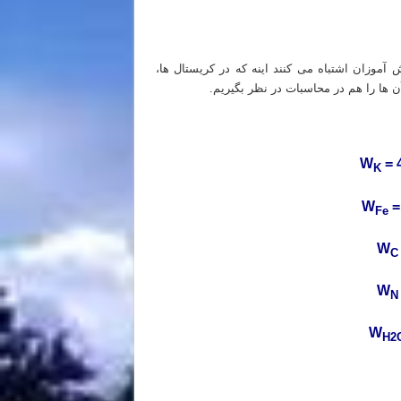
آموزان اشتباه می کنند اینه که در کریستال ها،
 ها را هم در محاسبات در نظر بگیریم.
W
= 
K
W
=
Fe
W
C
W
N
W
H2