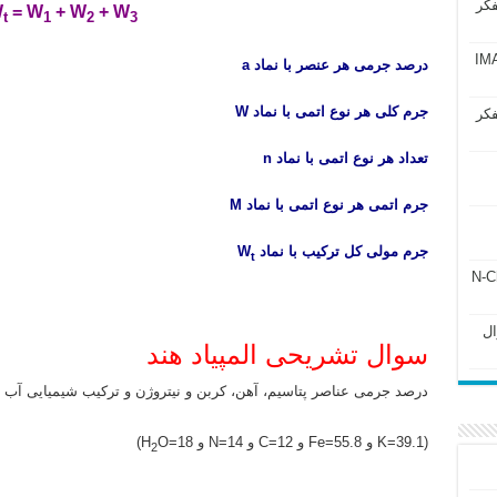
فکر
W
= W
+ W
+ W
t
1
2
3
آزمون IMAT 2025
درصد جرمی هر عنصر با نماد a
جرم کلی هر نوع اتمی با نماد W
فکر
تعداد هر نوع اتمی با نماد n
جرم اتمی هر نوع اتمی با نماد M
جرم مولی کل ترکیب با نماد W
t
ل ۲۴۳ فصل ۲ جزوه N-Chem
Subato – سوال
سوال تشریحی المپیاد هند
درصد جرمی عناصر پتاسیم، آهن، کربن و نیتروژن و ترکیب شیمیایی آب را در ک
(K=39.1 و Fe=55.8 و C=12 و N=14 و H
O=18)
2