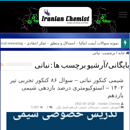
نمونه سوالات آیمت ایتالیا – استدلال و منطق – تفکر انتقادی – Logical reasoning – پارت ۸
خانه
/
برچسب:
نباتی
بایگانی/آرشیو برچسب ها :
نباتی
شیمی کنکور نباتی – سوال ۸۶ کنکور تجربی تیر
۱۴۰۲ – استوکیومتری درصد بازدهی شیمی
یازدهم
1402-05-18
Iranian Chemist
آموزش
,
شیمی دبیرستان
,
شیمی یازدهم فصل اول
2
5,987