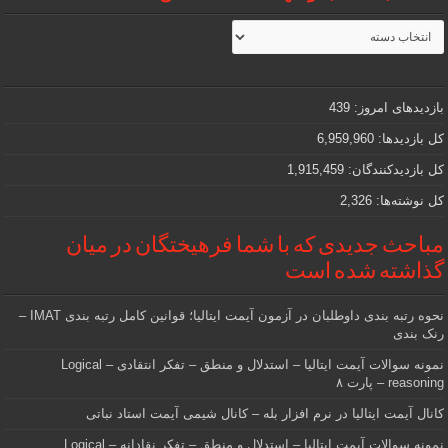
مطالب
جذاب
و
مهمی
که
دنبالش
بازدیدهای امروز:
439
هستید
کل بازدیدها:
6,959,960
کل بازدیدکنند‌گان:
1,915,459
کل نوشته‌ها:
2,326
مباحث جدیدی که با شما فرهیختگان در میان
گذاشته شده است
نحوه رتبه بندی داوطلبان در آزمون آیمت ایتالیا؛ قوانین کامل رتبه بندی IMAT –
رنک بندی
نمونه سوالات آیمت ایتالیا – استدلال و منطق – تفکر انتقادی – Logical
reasoning – پارت ۸
کانال آیمت ایتالیا در نرم افزار بله – کانال شیمی آیمت استاد نباتی
نمونه سوالات آیمت ایتالیا – استدلال و منطق – تفکر نقادانه – Logical