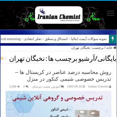
نمونه سوالات آیمت ایتالیا – استدلال و منطق – تفکر انتقادی – Logical reasoning – پارت ۸
خانه
/
برچسب:
نخبگان تهران
بایگانی/آرشیو برچسب ها :
نخبگان تهران
روش محاسبه درصد عناصر در کریستال ها –
تدریس خصوصی شیمی کنکور در منزل
Iranian Chemist
1400-05-20
آموزش
,
شیمی دبیرستان
2
1,698