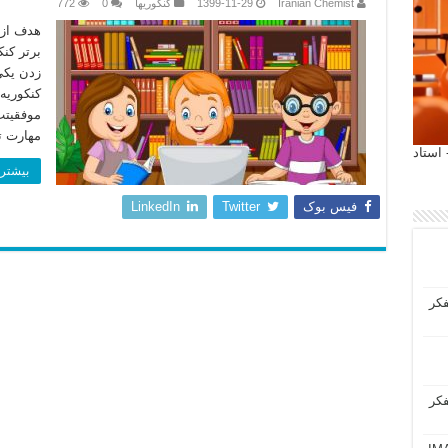
Iranian Chemist
1399-11-29
کنکوریها
0
772
هدف از 
برتر ک
زدن یکی
مهارت 
 آیمت 2027 ایتالیا - استاد
بیشتر 
فیس بوک
Twitter
LinkedIn
فکر
فکر