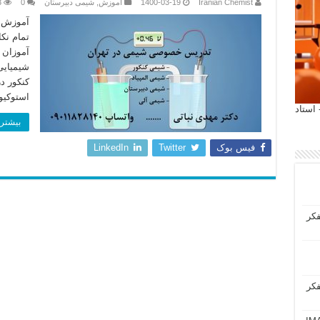
Iranian Chemist
1400-03-19
آموزش
,
شیمی دبیرستان
0
3
آموزش ن
تمام نک
آموزان 
شیمیای
کنکور د
استوکیو
 آیمت 2027 ایتالیا - استاد
بیشتر 
فیس بوک
Twitter
LinkedIn
فکر
فکر