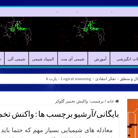
مقالات علمی
مقالات انگیزشی
آموزش
شیمی آی مت
المپیاد شیمی
لات انگیزشی
آموزش
شیمی آی مت
المپیاد شیمی
شیمی آلی
ش
کر انتقادی – Logical reasoning – پارت ۸
خانه
/
برچسب:
واکنش تخمیر گلوکز
بایگانی/آرشیو برچسب ها :
واکنش تخمی
معادله های شیمیایی بسیار مهم که حتما باید