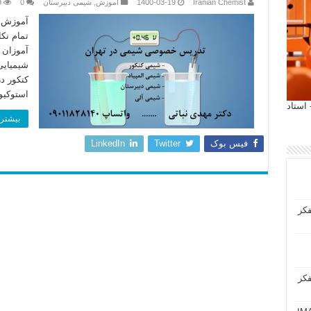
Iranian Chemist
1400-03-19
آموزش
,
شیمی دبیرستان
0
9
آموزش ن
تمام نک
آموزان 
شیمیای
کنکور د
استوکیو
 آیمت 2027 ایتالیا - استاد
بیشتر 
فیس بوک
Twitter
LinkedIn
فکر
فکر