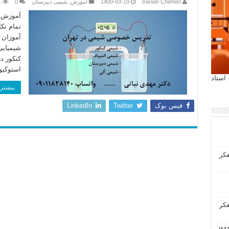
Iranian Chemist
1400-03-19
آموزش
,
شیمی دبیرستان
0
1
آموزش ن
تمام نک
آموزان 
شیمیای
کنکور د
استوکیو
 آیمت 2027 ایتالیا - استاد
بیشتر 
فیس بوک
Twitter
LinkedIn
فکر
فکر