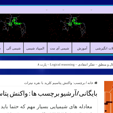
مقالات علمی
مقالات انگیزشی
آموزش
شیمی آی مت
المپیاد شیمی
لات انگیزشی
آموزش
شیمی آی مت
المپیاد شیمی
شیمی آلی
ش
کر انتقادی – Logical reasoning – پارت ۸
خانه
/
برچسب:
واکنش پتاسیم کلرید با نقره نیترات
بایگانی/آرشیو برچسب ها :
واکنش پتاسی
معادله های شیمیایی بسیار مهم که حتما باید