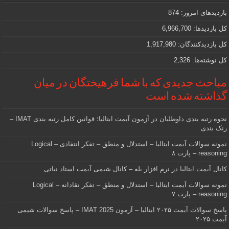
که
دنبالش
بازدیدهای امروز:
874
هستید
کل بازدیدها:
6,966,700
کل بازدیدکنند‌گان:
1,917,980
کل نوشته‌ها:
2,326
مباحث جدیدی که با شما فرهیختگان در میان
گذاشته شده است
نحوه رتبه بندی داوطلبان در آزمون آیمت ایتالیا؛ قوانین کامل رتبه بندی IMAT –
رنک بندی
نمونه سوالات آیمت ایتالیا – استدلال و منطق – تفکر انتقادی – Logical
reasoning – پارت ۸
کانال آیمت ایتالیا در نرم افزار بله – کانال شیمی آیمت استاد نباتی
نمونه سوالات آیمت ایتالیا – استدلال و منطق – تفکر نقادانه – Logical
reasoning – پارت ۷
پاسخ سوالات آیمت ۲۰۲۵ ایتالیا – آزمون IMAT 2025 – پاسخ سوالات شیمی
آیمت ۲۰۲۵