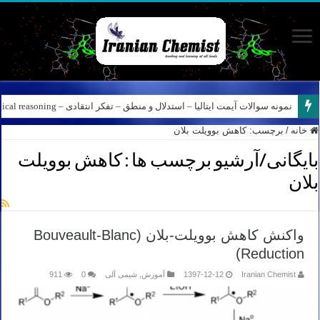
نمونه سوالات آیمت ایتالیا – استدلال و منطق – تفکر انتقادی – Logical reasoning – پارت ۸
خانه
/
برچسب:
کاهش بوویلت بلان
بایگانی/آرشیو برچسب ها :
کاهش بوویلت
بلان
واکنش کاهش بوویلت-بلان (Bouveault-Blanc
Reduction)
Iranian Chemist
1397-12-12
آموزش
,
شیمی آلی
0
911