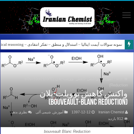
نمونه سوالات آیمت ایتالیا – استدلال و منطق – تفکر انتقادی – Logical reasoning – پارت ۸
خانه
/
آموزش
/
واکنش کاهش بوویلت-بلان (Bouveault-Blanc
Reduction)
واکنش کاهش بوویلت-بلان
(Bouveault-Blanc Reduction)
Iranian Chemist
1397-12-12
آموزش
,
شیمی آلی
نظری بدهید
912 بازدید
bouveault Blanc Reduction