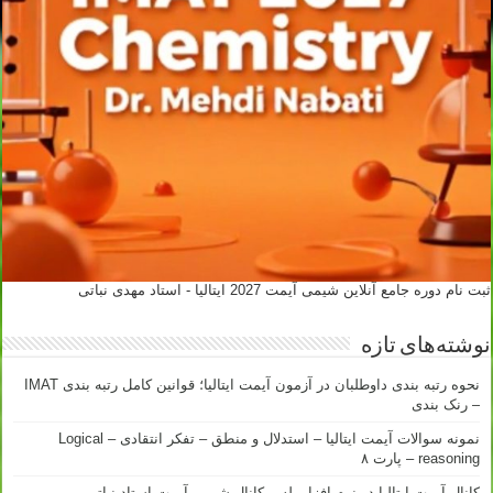
ثبت نام دوره جامع آنلاین شیمی آیمت 2027 ایتالیا - استاد مهدی نباتی
نوشته‌های تازه
نحوه رتبه بندی داوطلبان در آزمون آیمت ایتالیا؛ قوانین کامل رتبه بندی IMAT
– رنک بندی
نمونه سوالات آیمت ایتالیا – استدلال و منطق – تفکر انتقادی – Logical
reasoning – پارت ۸
کانال آیمت ایتالیا در نرم افزار بله – کانال شیمی آیمت استاد نباتی