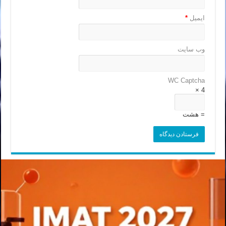
ایمیل
*
وب‌ سایت
WC Captcha
4 ×
= هشت