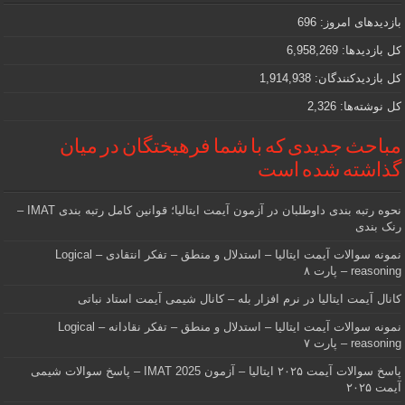
که
دنبالش
بازدیدهای امروز:
696
هستید
کل بازدیدها:
6,958,269
کل بازدیدکنند‌گان:
1,914,938
کل نوشته‌ها:
2,326
مباحث جدیدی که با شما فرهیختگان در میان
گذاشته شده است
نحوه رتبه بندی داوطلبان در آزمون آیمت ایتالیا؛ قوانین کامل رتبه بندی IMAT –
رنک بندی
نمونه سوالات آیمت ایتالیا – استدلال و منطق – تفکر انتقادی – Logical
reasoning – پارت ۸
کانال آیمت ایتالیا در نرم افزار بله – کانال شیمی آیمت استاد نباتی
نمونه سوالات آیمت ایتالیا – استدلال و منطق – تفکر نقادانه – Logical
reasoning – پارت ۷
پاسخ سوالات آیمت ۲۰۲۵ ایتالیا – آزمون IMAT 2025 – پاسخ سوالات شیمی
آیمت ۲۰۲۵