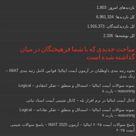
که
دنبالش
بازدیدهای امروز:
1,803
هستید
کل بازدیدها:
6,961,324
کل بازدیدکنند‌گان:
1,916,373
کل نوشته‌ها:
2,326
مباحث جدیدی که با شما فرهیختگان در میان
گذاشته شده است
نحوه رتبه بندی داوطلبان در آزمون آیمت ایتالیا؛ قوانین کامل رتبه بندی IMAT –
رنک بندی
نمونه سوالات آیمت ایتالیا – استدلال و منطق – تفکر انتقادی – Logical
reasoning – پارت ۸
کانال آیمت ایتالیا در نرم افزار بله – کانال شیمی آیمت استاد نباتی
نمونه سوالات آیمت ایتالیا – استدلال و منطق – تفکر نقادانه – Logical
reasoning – پارت ۷
پاسخ سوالات آیمت ۲۰۲۵ ایتالیا – آزمون IMAT 2025 – پاسخ سوالات شیمی
آیمت ۲۰۲۵