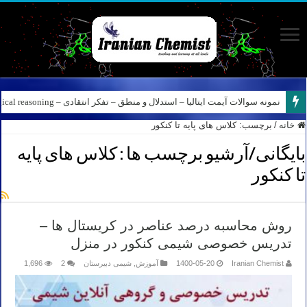
نمونه سوالات آیمت ایتالیا – استدلال و منطق – تفکر انتقادی – Logical reasoning – پارت ۸
خانه
/
برچسب:
کلاس های پایه تا کنکور
بایگانی/آرشیو برچسب ها :
کلاس های پایه
تا کنکور
روش محاسبه درصد عناصر در کریستال ها –
تدریس خصوصی شیمی کنکور در منزل
Iranian Chemist
1400-05-20
آموزش
,
شیمی دبیرستان
2
1,696