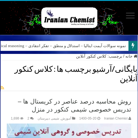
نمونه سوالات آیمت ایتالیا – استدلال و منطق – تفکر انتقادی – Logical reasoning – پارت ۸
خانه
/
برچسب:
کلاس کنکور آنلاین
بایگانی/آرشیو برچسب ها :
کلاس کنکور
آنلاین
روش محاسبه درصد عناصر در کریستال ها –
تدریس خصوصی شیمی کنکور در منزل
Iranian Chemist
1400-05-20
آموزش
,
شیمی دبیرستان
2
1,698