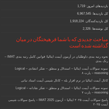
که
دنبالش
بازدیدهای امروز:
1,719
هستید
کل بازدیدها:
6,967,545
کل بازدیدکنند‌گان:
1,918,224
کل نوشته‌ها:
2,326
مباحث جدیدی که با شما فرهیختگان در میان
گذاشته شده است
نحوه رتبه بندی داوطلبان در آزمون آیمت ایتالیا؛ قوانین کامل رتبه بندی IMAT –
رنک بندی
نمونه سوالات آیمت ایتالیا – استدلال و منطق – تفکر انتقادی – Logical
reasoning – پارت ۸
کانال آیمت ایتالیا در نرم افزار بله – کانال شیمی آیمت استاد نباتی
نمونه سوالات آیمت ایتالیا – استدلال و منطق – تفکر نقادانه – Logical
reasoning – پارت ۷
پاسخ سوالات آیمت ۲۰۲۵ ایتالیا – آزمون IMAT 2025 – پاسخ سوالات شیمی
آیمت ۲۰۲۵