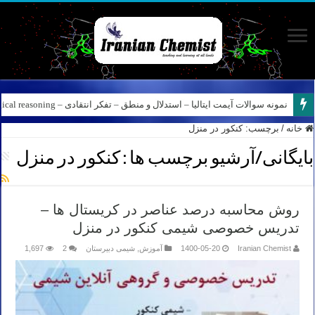
نمونه سوالات آیمت ایتالیا – استدلال و منطق – تفکر انتقادی – Logical reasoning – پارت ۸
خانه
/
برچسب:
کنکور در منزل
بایگانی/آرشیو برچسب ها :
کنکور در منزل
روش محاسبه درصد عناصر در کریستال ها –
تدریس خصوصی شیمی کنکور در منزل
Iranian Chemist
1400-05-20
آموزش
,
شیمی دبیرستان
2
1,697