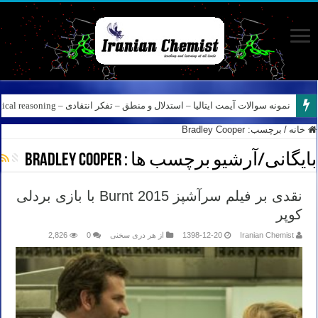
نمونه سوالات آیمت ایتالیا – استدلال و منطق – تفکر انتقادی – Logical reasoning – پارت ۸
خانه
/
برچسب:
Bradley Cooper
بایگانی/آرشیو برچسب ها :
Bradley Cooper
نقدی بر فیلم سرآشپز Burnt 2015 با بازی بردلی
کوپر
Iranian Chemist
1398-12-20
از هر دری سخنی
0
2,826