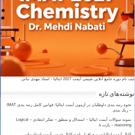
ثبت نام دوره جامع آنلاین شیمی آیمت 2027 ایتالیا - استاد مهدی نباتی
نوشته‌های تازه
نحوه رتبه بندی داوطلبان در آزمون آیمت ایتالیا؛ قوانین کامل رتبه بندی IMAT
– رنک بندی
نمونه سوالات آیمت ایتالیا – استدلال و منطق – تفکر انتقادی – Logical
reasoning – پارت ۸
کانال آیمت ایتالیا در نرم افزار بله – کانال شیمی آیمت استاد نباتی