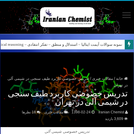
نمونه سوالات آیمت ایتالیا – استدلال و منطق – تفکر انتقادی – Logical reasoning – پارت ۸
کانال آیمت ایتالیا در نرم افزار بله – کانال شیمی آیمت استاد نباتی
خانه
/
مقالات خبری
/
تدریس خصوصی کاربرد طیف سنجی در شیمی آلی
در تهران
تدریس خصوصی کاربرد طیف سنجی
در شیمی آلی در تهران
Iranian Chemist
1398-02-24
مقالات خبری
18 نظرها
3,609 بازدید
تدریس خصوصی شیمی آلی