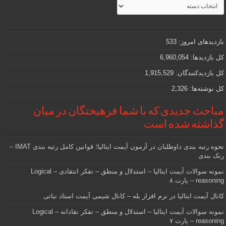
مطالب
جذاب
و
مهمی
که
دنبالش
بازدیدهای امروز:
533
هستید
کل بازدیدها:
6,960,054
کل بازدیدکنند‌گان:
1,915,529
کل نوشته‌ها:
2,326
مباحث جدیدی که با شما فرهیختگان در میان
گذاشته شده است
نحوه رتبه بندی داوطلبان در آزمون آیمت ایتالیا؛ قوانین کامل رتبه بندی IMAT –
رنک بندی
نمونه سوالات آیمت ایتالیا – استدلال و منطق – تفکر انتقادی – Logical
reasoning – پارت ۸
کانال آیمت ایتالیا در نرم افزار بله – کانال شیمی آیمت استاد نباتی
نمونه سوالات آیمت ایتالیا – استدلال و منطق – تفکر نقادانه – Logical
reasoning – پارت ۷