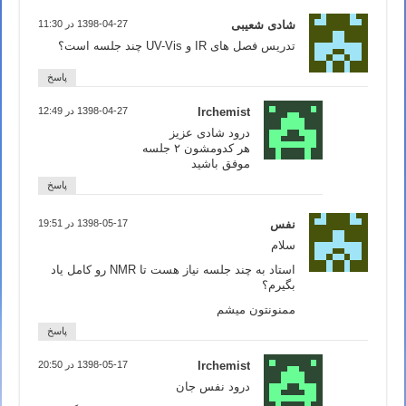
شادی شعیبی
1398-04-27 در 11:30
تدریس فصل های IR و UV-Vis چند جلسه است؟
پاسخ
Irchemist
1398-04-27 در 12:49
درود شادی عزیز
هر کدومشون ۲ جلسه
موفق باشید
پاسخ
نفس
1398-05-17 در 19:51
سلام
استاد به چند جلسه نیاز هست تا NMR رو کامل یاد
بگیرم؟
ممنونتون میشم
پاسخ
Irchemist
1398-05-17 در 20:50
درود نفس جان