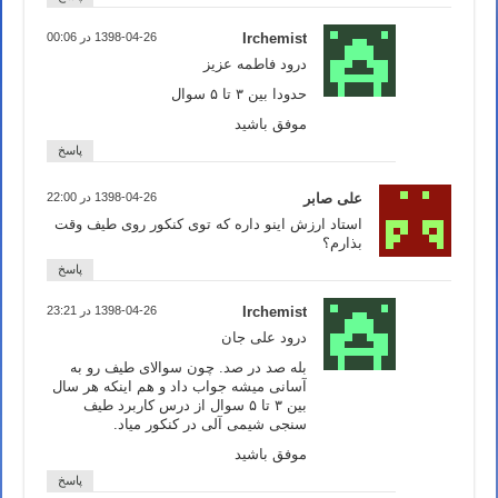
Irchemist
1398-04-26 در 00:06
درود فاطمه عزیز
حدودا بین ۳ تا ۵ سوال
موفق باشید
پاسخ
علی صابر
1398-04-26 در 22:00
استاد ارزش اینو داره که توی کنکور روی طیف وقت
بذارم؟
پاسخ
Irchemist
1398-04-26 در 23:21
درود علی جان
بله صد در صد. چون سوالای طیف رو به
آسانی میشه جواب داد و هم اینکه هر سال
بین ۳ تا ۵ سوال از درس کاربرد طیف
سنجی شیمی آلی در کنکور میاد.
موفق باشید
پاسخ