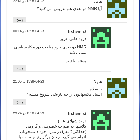
هانی
1398-04-22 در 22:41
آیا NMR دو بعدی هم تدریس می کنید؟
پاسخ
Irchemist
1398-04-23 در 00:14
درود هانی عزیز
NMR دو بعدی جزو مباحث دوره کارشناسی
نمی باشد.
موفق باشید
پاسخ
شهلا
1398-04-23 در 21:05
با سلام
استاد کلاسهاتون از چه تاریخی شروع میشه؟
پاسخ
Irchemist
1398-04-23 در 23:24
درود شهلای عزیز
کلاسها به صورت خصوصی و گروهی
(حداکثر ۴ نفر) در منزل خود دانشجویان
انجام می گیرد. زمان برگزاری جلسات با