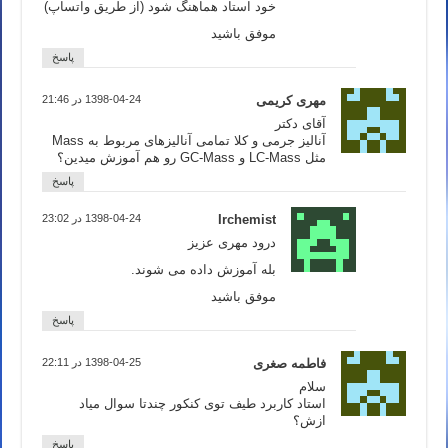
خود استاد هماهنگ شود (از طریق واتساپ)
موفق باشید
پاسخ
مهری کریمی
1398-04-24 در 21:46
آقای دکتر
آنالیز جرمی و کلا تمامی آنالیزهای مربوط به Mass
مثل LC-Mass و GC-Mass رو هم آموزش میدین؟
پاسخ
Irchemist
1398-04-24 در 23:02
درود مهری عزیز
بله آموزش داده می شوند.
موفق باشید
پاسخ
فاطمه صغری
1398-04-25 در 22:11
سلام
استاد کاربرد طیف توی کنکور چندتا سوال میاد
ازش؟
پاسخ