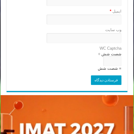
ایمیل
*
وب‌ سایت
WC Captcha
شصت شش ÷
= شصت شش