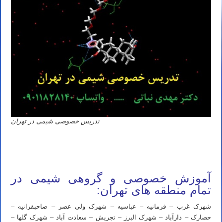
تدریس خصوصی شیمی در تهران
آموزش خصوصی و گروهی شیمی در
تمام منطقه های تهران:
شهرک غرب – فرمانیه – عباسیه – شهرک ولی عصر – صاحبقرانیه –
حصارک – دارآباد – شهرک البرز – تجریش – سعادت آباد – شهرک گلها –