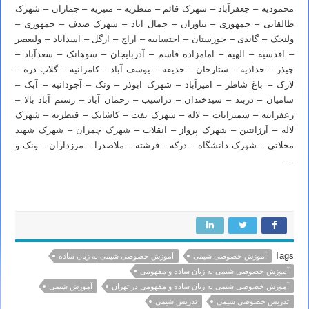
محمودیه – جعفرآباد – شهرک قائم – منظریه – منیریه – جماران – شهرک
طالقانی – جمهوری – نیاوران – جمال آباد – شهرک صدف – جمهوری –
ولنجک – گاندی – جوزستان – احتسابیه – اراج – ازگل – اسدآباد – ولیعصر
– اقدسیه – الهیه – امامزاده قاسم – آذربایجان – سوهانک – سعدآباد –
چیذر – حدادیه – ستارخان – حدیقه – یوسف آباد – کامرانیه – گلاب دره –
لارک – باغ شاطر – امیرآباد – شهرک ابوذر – ونک – آجودانیه – آبک –
سامیان – دربند – سیدخندان – دزاشیب – رحمان آباد – رستم آباد بالا –
زعفرانیه – شمیرانات – لاله – شهرک نفت – کاشانک – قیطریه – شهرک
لاله – آرژانتین – شهرک پرواز – انقلاب – شهرک چمران – شهرک شهید
محلاتی – شهرک دانشگاه – درکه – فرشته – ملاصدرا – مرزداران – ونک و
…
Tags
آموزش خصوصی شیمی
آموزش خصوصی شیمی به زبان ساده
آموزش خصوصی شیمی به زبان ساده و مفهومی
آموزش خصوصی شیمی به زبان ساده و مفهومی در تهران
آموزش شیمی
تدریس خصوصی شیمی
تدریس شیمی