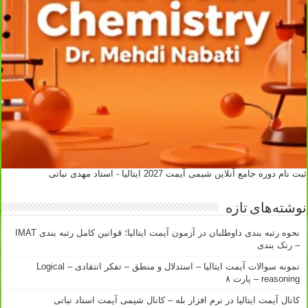
ثبت نام دوره جامع آنلاین شیمی آیمت 2027 ایتالیا - استاد مهدی نباتی
نوشته‌های تازه
نحوه رتبه بندی داوطلبان در آزمون آیمت ایتالیا؛ قوانین کامل رتبه بندی IMAT
– رنک بندی
نمونه سوالات آیمت ایتالیا – استدلال و منطق – تفکر انتقادی – Logical
reasoning – پارت ۸
کانال آیمت ایتالیا در نرم افزار بله – کانال شیمی آیمت استاد نباتی