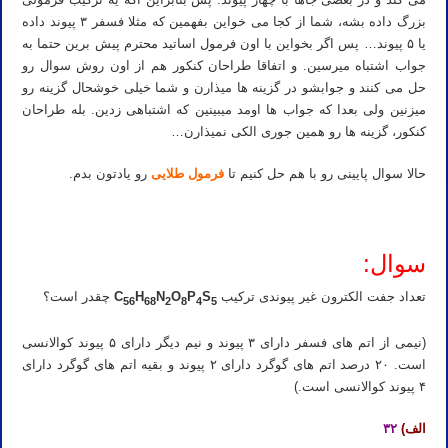
بزرگ داده بشه، شما از کجا می خواین بفهمین که مثلا فسفر ۳ پیوند داده
یا ۵ پیوند… پس اگر بخواین با اون فرمول اساتید محترم پیش برین حتما به
جواب اشتباه میرسین. و اتفاقا طراحان کنکور هم از اون روش سوال رو
حل می کنند و جوابشو در گزینه ها میذارن و شما خیلی خوشحال گزینه رو
میزنین ولی بعدا که جواب ها اومد میبینین که اشتباهی زدین. بله طراحان
کنکور، گزینه ها رو همین جوری الکی نمیذارن…
حالا سوال پایینی رو با هم حل کنیم تا
فرمول طلایی
رو یادتون بدم.
سوال:
تعداد جفت الکترون غیر پیوندی ترکیب
S
P
O
N
H
C
چقدر است؟
56
68
2
8
4
5
(نیمی از اتم های فسفر دارای ۳ پیوند و نیم دیگر دارای ۵ پیوند کوالانسی
است. ۲۰ درصد اتم های گوگرد دارای ۲ پیوند و بقیه اتم های گوگرد دارای
۴ پیوند کوالانسی است.)
الف)
۳۲