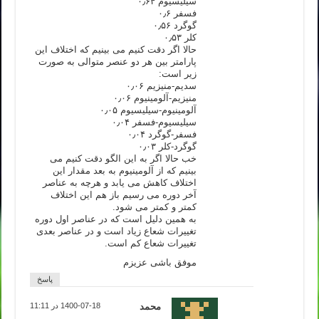
سیلیسیوم ۰٫۶۴
فسفر ۰٫۶
گوگرد ۰٫۵۶
کلر ۰٫۵۳
حالا اگر دقت کنیم می بینیم که اختلاف این
پارامتر بین هر دو عنصر متوالی به صورت
زیر است:
سدیم-منیزیم ۰٫۰۶
منیزیم-آلومینیوم ۰٫۰۶
آلومینیوم-سیلیسیوم ۰٫۰۵
سیلیسیوم-فسفر ۰٫۰۴
فسفر-گوگرد ۰٫۰۴
گوگرد-کلر ۰٫۰۳
خب حالا اگر به این الگو دقت کنیم می
بینیم که از آلومینیوم به بعد مقدار این
اختلاف کاهش می یابد و هرچه به عناصر
آخر دوره می رسیم باز هم این اختلاف
کمتر و کمتر می شود.
به همین دلیل است که در عناصر اول دوره
تغییرات شعاع زیاد است و در عناصر بعدی
تغییرات شعاع کم است.
موفق باشی عزیزم
پاسخ
محمد
1400-07-18 در 11:11