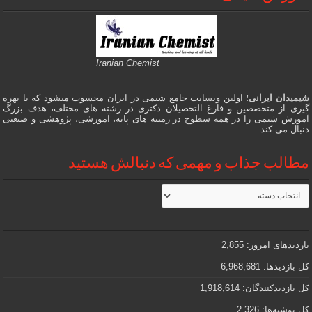
Iranian Chemist
شیمیدان ایرانی
؛ اولین وبسایت جامع شیمی در ایران محسوب میشود که با بهره
گیری از متخصصین و فارغ التحصیلان دکتری در رشته های مختلف، هدف بزرگ
آموزش شیمی را در همه سطوح در زمینه های پایه، آموزشی، پژوهشی و صنعتی
دنبال می کند.
مطالب جذاب و مهمی که دنبالش هستید
مطالب
جذاب
و
مهمی
که
دنبالش
بازدیدهای امروز:
2,855
هستید
کل بازدیدها:
6,968,681
کل بازدیدکنند‌گان:
1,918,614
کل نوشته‌ها:
2,326