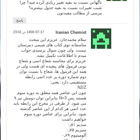
ناگهانی نسبت به بقیه تغییر زیادی کرده چیه؟ چرا
شیب تغییرات نسبت به بقیه جدول بیشتره؟
مرسی از مطالب مفیدتون
پاسخ
Iranian Chemist
1400-07-17 در 23:01
سلام محمدجان. عزیزم این مبحث
متاسفانه توی کتاب های شیمی دبیرستان
نیست. ولی چون سوال پرسیدی جواب
میدم تا اطلاعاتت تکمیل بشه.
عزیزم برای محاسبه شعاع اتمی و شعاع
یونی فرمول های پیچیده ای هست ولی در
همه این فرمول ها، شعاع با نسبت توان
دوم شماره دوره بر عدد اتمی رابطه
مستقیمی دارد. یعنی:
N2/Z
چون این عناصر همه متعلق به دوره سوم
هستند پس N=3 بنابراین توان دومش نیز ۹
می شود. از طرفی در مخرج این رابطه باید
عدد اتمی هر کدام از این عناصر گذشته
شود. بنابراین برای عناصر دوره سوم
خواهیم داشت:
سدیم ۰٫۸۱
منیزیم ۰٫۷۵
آلومینیوم ۰٫۶۹