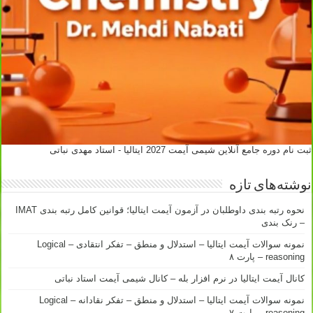
ثبت نام دوره جامع آنلاین شیمی آیمت 2027 ایتالیا - استاد مهدی نباتی
نوشته‌های تازه
نحوه رتبه بندی داوطلبان در آزمون آیمت ایتالیا؛ قوانین کامل رتبه بندی IMAT
– رنک بندی
نمونه سوالات آیمت ایتالیا – استدلال و منطق – تفکر انتقادی – Logical
reasoning – پارت ۸
کانال آیمت ایتالیا در نرم افزار بله – کانال شیمی آیمت استاد نباتی
نمونه سوالات آیمت ایتالیا – استدلال و منطق – تفکر نقادانه – Logical
reasoning – پارت ۷