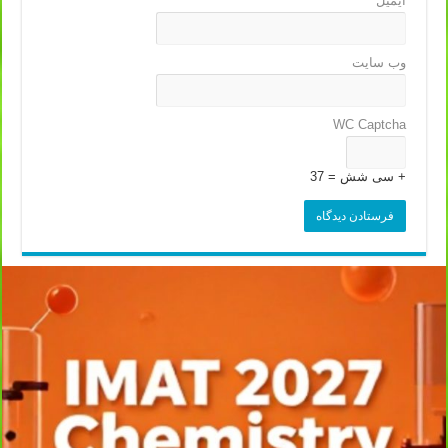
ایمیل
*
وب‌ سایت
WC Captcha
+ سی شش = 37