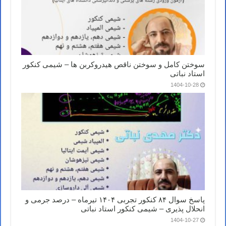
سوختن کامل و سوختن ناقص هیدروکربن ها – شیمی کنکور
استاد نباتی
1404-10-28
پاسخ سوال ۸۴ کنکور تجربی ۱۴۰۴ تیرماه – درصد جرمی و
انحلال پذیری – شیمی کنکور استاد نباتی
1404-10-27