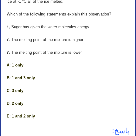
ice at -1 °C all of the ice melted.
Which of the following statements explain this observation?
۱٫ Sugar has given the water molecules energy.
۲٫ The melting point of the mixture is higher.
۳٫ The melting point of the mixture is lower.
A: 1 only
B: 1 and 3 only
C: 3 only
D: 2 only
E: 1 and 2 only
پاسخ: