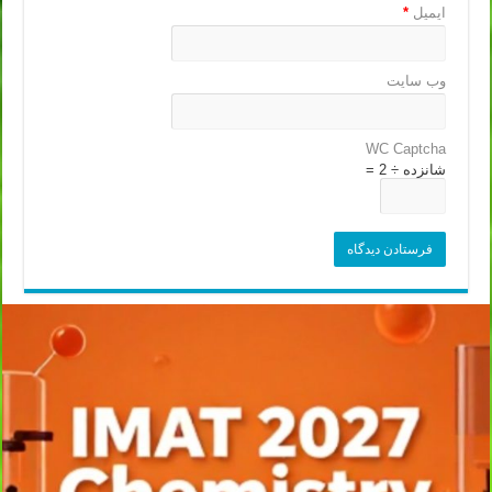
ایمیل
*
وب‌ سایت
WC Captcha
شانزده ÷ 2 =