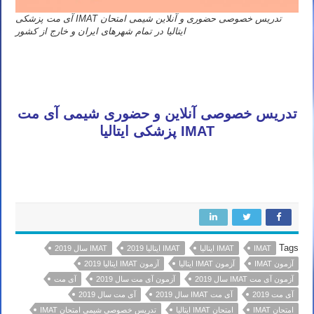
تدریس خصوصی حضوری و آنلاین شیمی امتحان IMAT آی مت پزشکی
ایتالیا در تمام شهرهای ایران و خارج از کشور
معلم شیمی آی مت تهران مشهد اصفهان کرج شیراز تبریز قم اهواز کرمانشاه ارومیه رشت زاهدان همدان کرمان یزد اردبیل
بندرعباس اراک اسلامشهر زنجان قزوین سنندج خرم آباد گرگان ساری شهریار شهر قدس کاشان ملارد دزفول نیشابور بابل
خمینی شهر سبزوار گلستان آمل پاکدشت نجف آباد بروجرد آبادان قرچک بجنورد ورامین بوشهر ساوه
تدریس خصوصی آنلاین و حضوری شیمی آی مت
IMAT پزشکی ایتالیا
قائم شهر بیرجند نسیم شهر سیرجان خوی ایلام بوکان شهرکرد سمنان فردیس مراغه شاهین شهر ملایر مهاباد سقز بندر ماهشهر
رفسنجان گنبد کاووس شاهرود مرودشت کمال شهر
Tags
IMAT
IMAT ایتالیا
IMAT ایتالیا 2019
IMAT سال 2019
آزمون IMAT
آزمون IMAT ایتالیا
آزمون IMAT ایتالیا 2019
آزمون آی مت IMAT سال 2019
آزمون آی مت سال 2019
آی مت
آی مت 2019
آی مت IMAT سال 2019
آی مت سال 2019
امتحان IMAT
امتحان IMAT ایتالیا
تدریس خصوصی شیمی امتحان IMAT