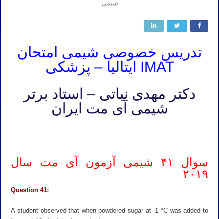
شیمی
تدریس خصوصی شیمی امتحان
IMAT ایتالیا – پزشکی
دکتر مهدی نباتی – استاد برتر
شیمی آی مت ایران
امتحان IMAT نباتی امتحان IMAT آقای نباتی امتحان IMAT دکتر نباتی امتحان IMAT مهدی نباتی امتحان IMAT آقای مهدی نباتی
امتحان IMAT دکتر مهدی نباتی
سوال ۴۱ شیمی آزمون آی مت سال
۲۰۱۹
Question 41:
A student observed that when powdered sugar at -1 °C was added to