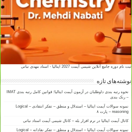
ثبت نام دوره جامع آنلاین شیمی آیمت 2027 ایتالیا - استاد مهدی نباتی
نوشته‌های تازه
نحوه رتبه بندی داوطلبان در آزمون آیمت ایتالیا؛ قوانین کامل رتبه بندی IMAT
– رنک بندی
نمونه سوالات آیمت ایتالیا – استدلال و منطق – تفکر انتقادی – Logical
reasoning – پارت ۸
کانال آیمت ایتالیا در نرم افزار بله – کانال شیمی آیمت استاد نباتی
نمونه سوالات آیمت ایتالیا – استدلال و منطق – تفکر نقادانه – Logical