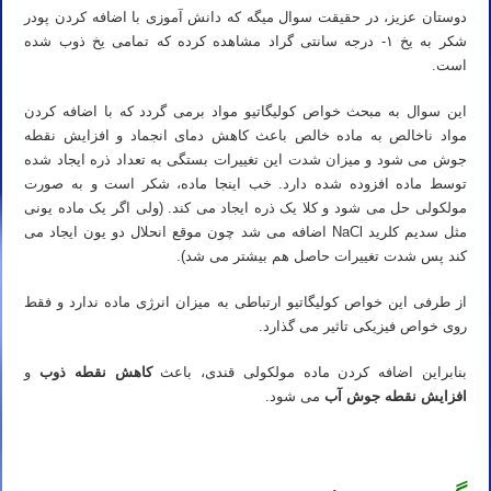
دوستان عزیز، در حقیقت سوال میگه که دانش آموزی با اضافه کردن پودر
شکر به یخ ۱- درجه سانتی گراد مشاهده کرده که تمامی یخ ذوب شده
است.
این سوال به مبحث خواص کولیگاتیو مواد برمی گردد که با اضافه کردن
مواد ناخالص به ماده خالص باعث کاهش دمای انجماد و افزایش نقطه
جوش می شود و میزان شدت این تغییرات بستگی به تعداد ذره ایجاد شده
توسط ماده افزوده شده دارد. خب اینجا ماده، شکر است و به صورت
مولکولی حل می شود و کلا یک ذره ایجاد می کند. (ولی اگر یک ماده یونی
مثل سدیم کلرید NaCl اضافه می شد چون موقع انحلال دو یون ایجاد می
کند پس شدت تغییرات حاصل هم بیشتر می شد).
از طرفی این خواص کولیگاتیو ارتباطی به میزان انرژی ماده ندارد و فقط
روی خواص فیزیکی تاثیر می گذارد.
بنابراین اضافه کردن ماده مولکولی قندی، باعث
کاهش نقطه ذوب
و
افزایش نقطه جوش آب
می شود.