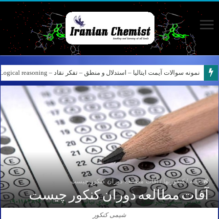
نمونه سوالات آیمت ایتالیا – استدلال و منطق – تفکر نقاد – Logical reasoning – پارت ۶
خانه
/
کنکوریها
/
آفات مطالعه دوران کنکور چیست
آفات مطالعه دوران کنکور چیست
شیمی کنکور