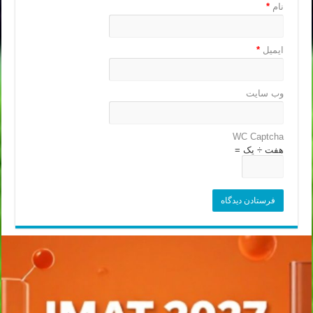
نام
*
ایمیل
*
وب‌ سایت
WC Captcha
هفت ÷ یک =