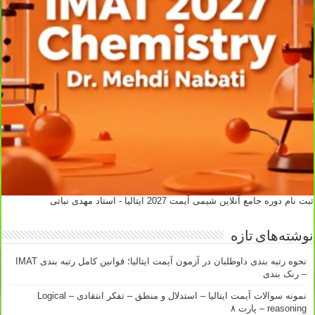
ثبت نام دوره جامع آنلاین شیمی آیمت 2027 ایتالیا - استاد مهدی نباتی
نوشته‌های تازه
نحوه رتبه بندی داوطلبان در آزمون آیمت ایتالیا؛ قوانین کامل رتبه بندی IMAT
– رنک بندی
نمونه سوالات آیمت ایتالیا – استدلال و منطق – تفکر انتقادی – Logical
reasoning – پارت ۸