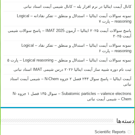
کانال آیمت ایتالیا در نرم افزار بله – کانال شیمی آیمت استاد نباتی
نمونه سوالات آیمت ایتالیا – استدلال و منطق – تفکر نقادانه – Logical
reasoning – پارت ۷
پاسخ سوالات آیمت ۲۰۲۵ ایتالیا – آزمون IMAT 2025 – پاسخ سوالات شیمی
آیمت ۲۰۲۵
نمونه سوالات آیمت ایتالیا – استدلال و منطق – تفکر نقاد – Logical
reasoning – پارت ۶
نمونه سوالات آیمت ایتالیا – استدلال و منطق – Logical reasoning – پارت ۵
ثبت نام دوره شبیه ساز آیمت ایتالیا ۲۰۲۶ درس شیمی IMAT استاد نباتی
آیمت ایتالیا – پاسخ سوال ۲۴۳ فصل ۲ جزوه N-Chem – شیمی آیمت استاد
نباتی
Subatomic particles – valence electrons – سوال ۱۳۵ فصل ۱ جزوه N-
Chem – شیمی آیمت نباتی
دسته‌ها
Scientific Reports