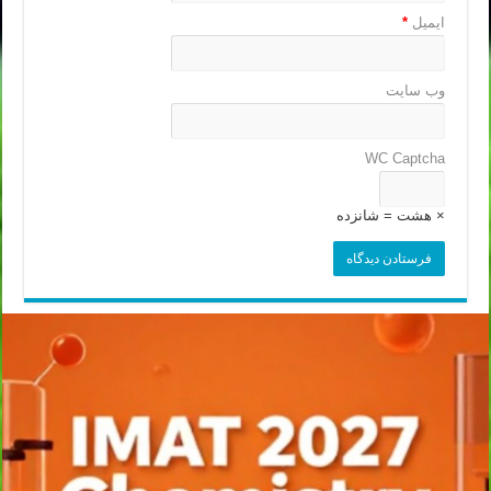
ایمیل
*
وب‌ سایت
WC Captcha
× هشت = شانزده