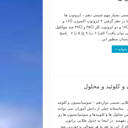
تی بسیار مهم شیمی دهم – ایزوتوپ ها
سوال: با در نظر گرفتن ۳ ایزوتوپ اکسیژن ۱۶O و
۱۷O و ۱۸O و دو ایزوتوپ کلر ۳۵Cl و ۳۷Cl چند مولکول
Cl2O می توان یافت؟ الف) ۶ ب) ۹ ج) ۵ د) ۷ پاسخ:
دوستان منظور این …
بخوانید »
 کلوئید و محلول
ایی شیمی دوازدهم – سوسپانسیون و کلوئید
 متاسفانه خیلی از دانش آموزان نمی توانند
ین محلول ها و کلوییدها و سوسپانسیون ها رو
بفهمند. در اینجا یه جدول طلایی براتون
که از این به بعد به هر سوالی برخوردین سه