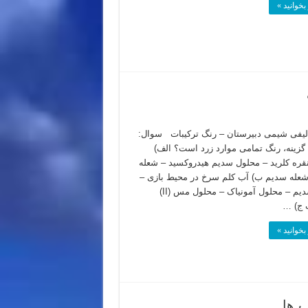
بخوانید »
یفی شیمی دبیرستان – رنگ ترکیبات سوال:
 گزینه، رنگ تمامی موارد زرد است؟ الف)
قره کلرید – محلول سدیم هیدروکسید – شعله
شعله سدیم ب) آب کلم سرخ در محیط بازی –
شعله سدیم – محلول آمونیاک – محلول مس (II)
 ج) …
بخوانید »
 ها