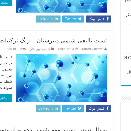
آزمون IMAT 2025
بیشتر 
فکر
فیس بوک
Twitter
LinkedIn
تست تالیفی شیمی دبیرستان – رنگ ترکیبات
Iranian Chemist
1399-07-03
شیمی دبیرستان
0
536
تست تال
ل ۲۴۳ فصل ۲ جزوه N-Chem
در کدام
محلول ن
Subato – سوال
بنزن – 
سولفات
بیشتر 
فیس بوک
Twitter
LinkedIn
سوال تستی بسیار مهم شیمی دهم – ایزوتوپ