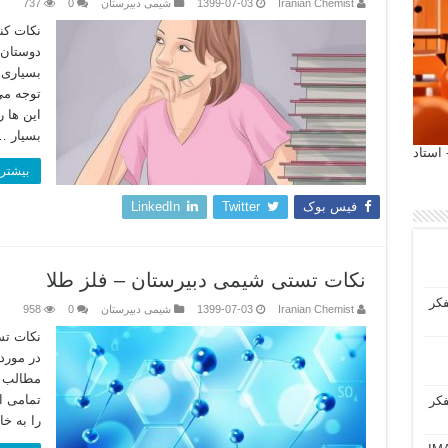
Iranian Chemist
1399-07-03
شیمی دبیرستان
0
737
نکات کن
دوستان 
بسیاری 
توجه می 
این ها 
بسیار …
 آیمت 2027 ایتالیا - استاد
بیشتر 
فیس بوک
Twitter
LinkedIn
نکات تستی شیمی دبیرستان – فلز طلا
فکر
Iranian Chemist
1399-07-03
شیمی دبیرستان
0
958
نکات تس
در مورد
مطالب ج
تمامی ا
فکر
را به خ