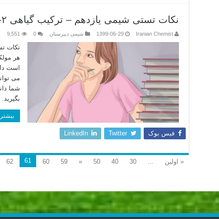
نکات تستی شیمی یازدهم – ترکیب گیاهی ۲-هپتانون
Iranian Chemist
1399-06-29
شیمی دبیرستان
0
9,551
هر مولک
است دار
می توانن
شما دان
بگیرید.
بیشتر 
فیس بوک
Twitter
LinkedIn
61
« اولین
...
30
40
50
«
59
60
62