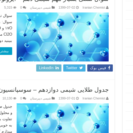
Iranian Chemist
1399-07-02
شیمی دبیرستان
0
5,315
سوال تس
ببینید 
بیشتر 
فیس بوک
Twitter
LinkedIn
جدول طلایی شیمی دوازدهم – سوسپانسیون و
Iranian Chemist
1399-07-01
شیمی دبیرستان
0
10,130
جدول طل
و محلول
تفاوت ب
به خوبی 
میذارم 