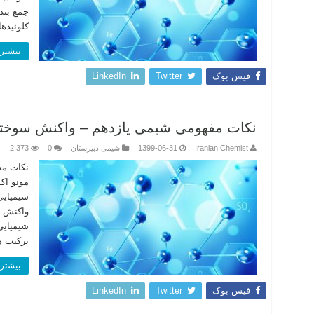
جمع بند
کلوئیده
بیشتر 
فیس بوک
Twitter
LinkedIn
نکات مفهومی شیمی یازدهم – واکنش سوختن
Iranian Chemist
1399-06-31
شیمی دبیرستان
0
2,373
نکات مف
مونو ا
شیمیایی
واکنش م
شیمیایی
ترکیب 
بیشتر 
فیس بوک
Twitter
LinkedIn