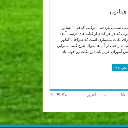
نکات تستی شیمی یازدهم – ترکیب گیاهی ۲-هپتانون
ولی که در هر کدام از کتاب های درسی آمده
ای نکات بیشماری است که طراحان کنکور
د به راحتی از آن ها سوال طرح کنند. بنابراین
ش آموزان عزیز باید این نکات رو خوب یاد
 …
بخوانید »
63
»
...
آخرین »
برگه 61 از 66