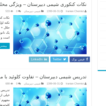
نکات کنکوری شیمی دبیرستان – ویژگی محلو
Iranian Chemist
1399-06-31
شیمی دبیرستان
0
533
نکات کن
نکته او
حلال + 
یک نانو
است و م
بیشتر 
فیس بوک
Twitter
LinkedIn
تدریس شیمی دبیرستان – تفاوت کلوئید با م
Iranian Chemist
1399-06-31
شیمی دبیرستان
0
688
تدریس ش
خیلی از
مفهوم ک
کلوئیدها