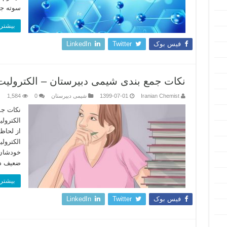
سوته ج
بیشتر 
فیس بوک
Twitter
LinkedIn
نکات جمع بندی شیمی دبیرستان – الکترولیت 
Iranian Chemist
1399-07-01
شیمی دبیرستان
0
1,584
نکات جم
الکترول
از لحاظ
الکترول
خودشان 
ضعیف د
بیشتر 
فیس بوک
Twitter
LinkedIn