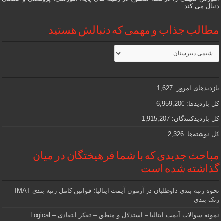
دنبال می کند.
مطالب جذاب و مهمی که دنبالش هستید
مطالب
جذاب
و
مهمی
که
دنبالش
بازدیدهای امروز:
1,627
هستید
کل بازدیدها:
6,959,200
کل بازدیدکنند‌گان:
1,915,207
کل نوشته‌ها:
2,326
مباحث جدیدی که با شما فرهیختگان در میان
گذاشته شده است
نحوه رتبه بندی داوطلبان در آزمون آیمت ایتالیا؛ قوانین کامل رتبه بندی IMAT –
رنک بندی
نمونه سوالات آیمت ایتالیا – استدلال و منطق – تفکر انتقادی – Logical