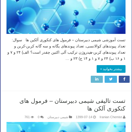
تست آموزشی شیمی دبیرستان – فرمول های کنکوری آلکین ها سوال:
تعداد پیوندهای کوالانسی، تعداد پیوندهای یگانه و سه گانه کربن-کربن و
تعداد پیوندهای کربن-هیدروژن ترکیب آلی اکتین چقدر است؟ الف) ۲۴ و ۷ و
۱ و ۱۶ ب) ۲۴ و ۷ و ۱ و ۱۴ ج) ۲۳ و …
بیشتر بخوانید »
تست تالیفی شیمی دبیرستان – فرمول های
کنکوری آلکن ها
Iranian Chemist
1399-07-14
شیمی دبیرستان
0
761