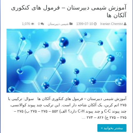
آموزش شیمی دبیرستان – فرمول های کنکوری
آلکان ها
Iranian Chemist
1399-07-10
شیمی دبیرستان
0
1,076
آموزش شیمی دبیرستان – فرمول های کنکوری آلکان ها سوال: ترکیبی با
۲۷۵ اتم کربن، یک آلکان شاخه دار است. این ترکیب چند پیوند کوالانسی،
چند پیوند C-C و چند پیوند C-H دارد؟ الف) ۵۵۲ – ۲۷۵ – ۲۷۵ ب) ۲۷۵ –
۲۷۵ – ۲۷۵ ج) ۸۲۶ – ۲۷۴ …
بیشتر بخوانید »