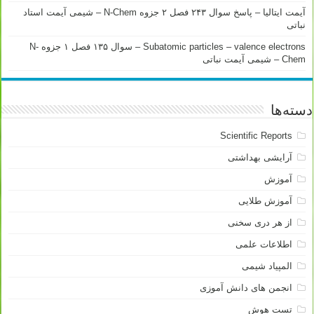
آیمت ایتالیا – پاسخ سوال ۲۴۳ فصل ۲ جزوه N-Chem – شیمی آیمت استاد
نباتی
Subatomic particles – valence electrons – سوال ۱۳۵ فصل ۱ جزوه N-
Chem – شیمی آیمت نباتی
دسته‌ها
Scientific Reports
آرایشی بهداشتی
آموزش
آموزش طلایی
از هر دری سخنی
اطلاعات علمی
المپیاد شیمی
انجمن های دانش آموزی
تست هوش