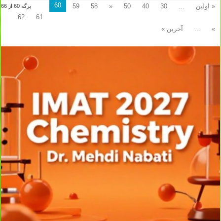
60
« اولین
...
30
40
50
«
58
59
برگه 60 از 66
62
61
»
...
آخرین »