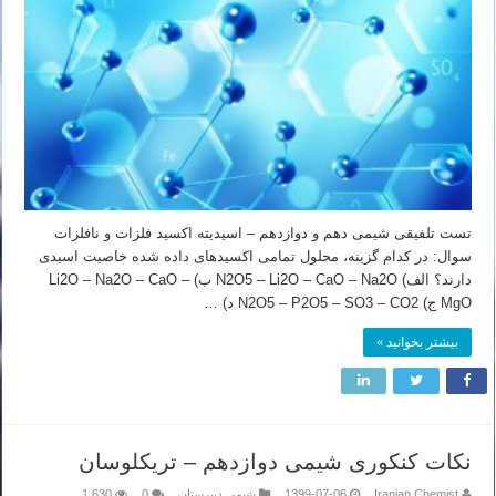
تست تلفیقی شیمی دهم و دوازدهم – اسیدیته اکسید فلزات و نافلزات
سوال: در کدام گزینه، محلول تمامی اکسیدهای داده شده خاصیت اسیدی
دارند؟ الف) N2O5 – Li2O – CaO – Na2O ب) Li2O – Na2O – CaO –
MgO ج) N2O5 – P2O5 – SO3 – CO2 د) …
بیشتر بخوانید »
نکات کنکوری شیمی دوازدهم – تریکلوسان
Iranian Chemist
1399-07-06
شیمی دبیرستان
0
1,630