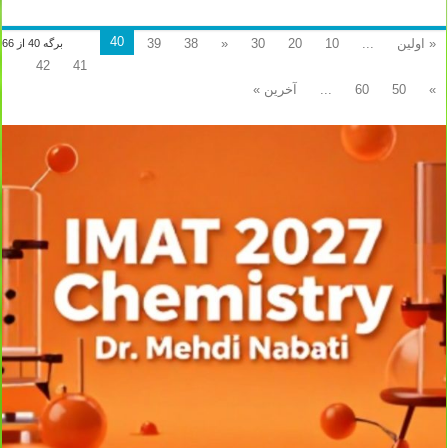
40
« اولین
...
10
20
30
«
38
39
برگه 40 از 66
42
41
»
50
60
...
آخرین »