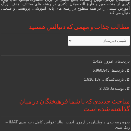
گیری از متخصصین و فارغ التحصیلان دکتری در رشته های مختلف، هدف بزرگ
آموزش شیمی را در همه سطوح در زمینه های پایه، آموزشی، پژوهشی و صنعتی
دنبال می کند.
مطالب جذاب و مهمی که دنبالش هستید
مطالب
جذاب
و
مهمی
که
دنبالش
بازدیدهای امروز:
1,422
هستید
کل بازدیدها:
6,960,943
کل بازدیدکنند‌گان:
1,916,137
کل نوشته‌ها:
2,326
مباحث جدیدی که با شما فرهیختگان در میان
گذاشته شده است
نحوه رتبه بندی داوطلبان در آزمون آیمت ایتالیا؛ قوانین کامل رتبه بندی IMAT –
رنک بندی