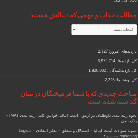
دنبال می کند.
مطالب جذاب و مهمی که دنبالش هستید
مطالب
جذاب
و
مهمی
که
دنبالش
بازدیدهای امروز:
2,727
هستید
کل بازدیدها:
6,972,714
کل بازدیدکنند‌گان:
1,920,082
کل نوشته‌ها:
2,326
مباحث جدیدی که با شما فرهیختگان در میان
گذاشته شده است
نحوه رتبه بندی داوطلبان در آزمون آیمت ایتالیا؛ قوانین کامل رتبه بندی IMAT –
رنک بندی
نمونه سوالات آیمت ایتالیا – استدلال و منطق – تفکر انتقادی – Logical
reasoning – پارت ۸