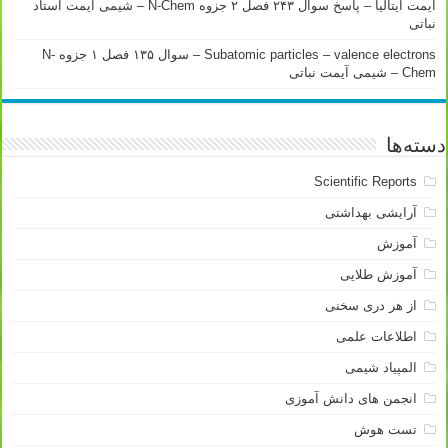
آیمت ایتالیا – پاسخ سوال ۲۴۳ فصل ۲ جزوه N-Chem – شیمی آیمت استاد
نباتی
Subatomic particles – valence electrons – سوال ۱۳۵ فصل ۱ جزوه N-
Chem – شیمی آیمت نباتی
دسته‌ها
Scientific Reports
آرایشی بهداشتی
آموزش
آموزش طلایی
از هر دری سخنی
اطلاعات علمی
المپیاد شیمی
انجمن های دانش آموزی
تست هوش