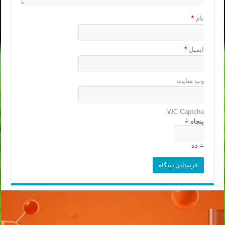
نام
*
ایمیل
*
وب‌ سایت
WC Captcha
پنچاه ÷
= ده