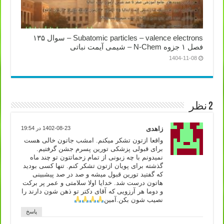
Subatomic particles – valence electrons – سوال ۱۳۵
فصل ۱ جزوه N-Chem – شیمی آیمت نباتی
1404-11-08
2 نظر
زاهدی
1402-08-23 در 19:54
واقعا ازتون تشکر میکنم. امشب جاتون خالی هست
برای قبولی پزشکی تورین پسرم جشن گرفتیم.
نمیدونم با چه زبونی از تمام زحماتتون تو چند ماه
گذشته برای پویان ازتون تشکر کنم. تنها کسی بودید
که گفتید تورین قبول میشه و صد در صد پیشبینی
هاتون درست شد. خدایا اولا سلامتی و عمر پر برکت
و دوما هر آرزویی که آقای دکتر تو ذهن شون دارند را
نصیب شون بکن.آمین
پاسخ