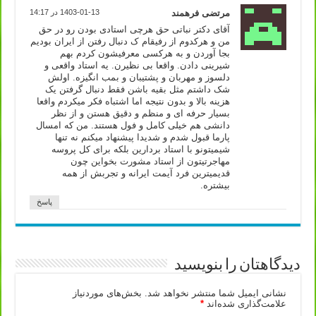
مرتضی فرهمند
1403-01-13 در 14:17
آقای دکتر نباتی حق هرچی استادی بودن رو در حق
من و هرکدوم از رفیقام ک دنبال رفتن از ایران بودیم
بجا آوردن و به هرکسی معرفیشون کردم بهم
شیرینی دادن. واقعا بی نظیرن. یه استاد واقعی و
دلسوز و مهربان و پشتیبان و بمب انگیزه. اولش
شک داشتم مثل بقیه باشن فقط دنبال گرفتن یک
هزینه بالا و بدون نتیجه اما اشتباه فکر میکردم واقعا
بسیار حرفه ای و منظم و دقیق هستن و از نظر
دانشی هم خیلی کامل و فول هستند. من که امسال
پارما قبول شدم و شدیدا پیشنهاد میکنم نه تنها
شیمیتونو با استاد بردارین بلکه برای کل پروسه
مهاجرتیتون از استاد مشورت بخواین چون
قدیمیترین فرد آیمت ایرانه و تجربش از همه
بیشتره.
پاسخ
دیدگاهتان را بنویسید
نشانی ایمیل شما منتشر نخواهد شد.
بخش‌های موردنیاز
علامت‌گذاری شده‌اند
*