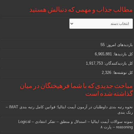
مطالب جذاب و مهمی که دنبالش هستید
مطالب
جذاب
و
مهمی
که
دنبالش
بازدیدهای امروز:
55
هستید
کل بازدیدها:
6,965,881
کل بازدیدکنند‌گان:
1,917,753
کل نوشته‌ها:
2,326
مباحث جدیدی که با شما فرهیختگان در میان
گذاشته شده است
نحوه رتبه بندی داوطلبان در آزمون آیمت ایتالیا؛ قوانین کامل رتبه بندی IMAT –
رنک بندی
نمونه سوالات آیمت ایتالیا – استدلال و منطق – تفکر انتقادی – Logical
reasoning – پارت ۸