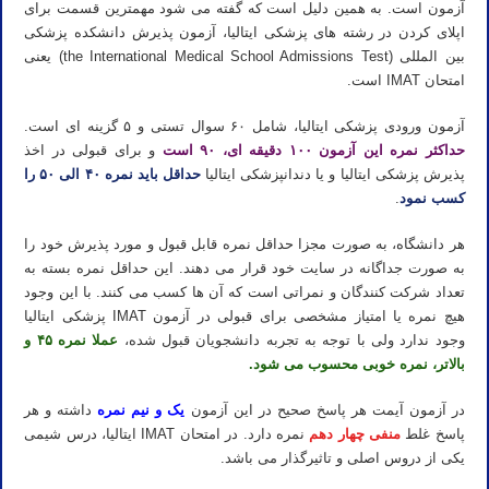
آزمون است. به همین دلیل است که گفته می شود مهمترین قسمت برای
اپلای کردن در رشته های پزشکی ایتالیا، آزمون پذیرش دانشکده پزشکی
بین المللی (the International Medical School Admissions Test) یعنی
امتحان IMAT است.
آزمون ورودی پزشکی ایتالیا، شامل ۶۰ سوال تستی و ۵ گزینه ای است.
حداکثر نمره این آزمون ۱۰۰ دقیقه ای، ۹۰ است
و برای قبولی در اخذ
پذیرش پزشکی ایتالیا و یا دندانپزشکی ایتالیا
حداقل باید نمره ۴۰ الی ۵۰ را
کسب نمود
.
هر دانشگاه، به صورت مجزا حداقل نمره قابل قبول و مورد پذیرش خود را
به صورت جداگانه در سایت خود قرار می دهند. این حداقل نمره بسته به
تعداد شرکت کنندگان و نمراتی است که آن ها کسب می کنند. با این وجود
هیچ نمره یا امتیاز مشخصی برای قبولی در آزمون IMAT پزشکی ایتالیا
وجود ندارد ولی با توجه به تجربه دانشجویان قبول شده،
عملا نمره ۴۵ و
بالاتر، نمره خوبی محسوب می شود.
در آزمون آیمت هر پاسخ صحیح در این آزمون
یک و نیم نمره
داشته و هر
پاسخ غلط
منفی چهار دهم
نمره دارد. در امتحان IMAT ایتالیا، درس شیمی
یکی از دروس اصلی و تاثیرگذار می باشد.