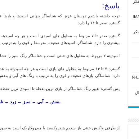
فکر
پاسخ:
آزمون IMAT 2025
گستره صفر تا ۱۴ را دارد:
فکر
گستره صفر تا ۷ مربوط به محلول های اسیدی است و هر چه ا
بیشتری را دارد. شناساگر، اسیدهای ضعیف، متوسط و قوی را به ترتیب ب
اسیدیته ۷ مربوط به محلول های خنثی است و شناساگر رنگ سبز را نشان می دهد.
دارد. شناساگر، بازهای ضعیف و قوی را به ترتیب با رنگ های آبی و بن
ل ۲۴۳ فصل ۲ جزوه N-Chem
پس گستره تغییر رنگ شناساگر از بازی ترین نقطه تا اسیدی ترین نقطه
Subato – سوال
بنفش ← آبی ← سبز ← زرد ← نا
از طرفی واکنش خنثی باز سدیم هیدروکسید با هیدروکلریک اسید به صو