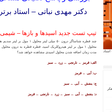
دکتر مهدی نباتی – استاد برت
تدریس خصوصی شیمی کنکور ۱۴۰۳ تدریس خصوصی شیمی کنکور ۱۴۰۴ تدریس خصوصی شیمی کنکور ۱۴۰۲ تدریس خصوصی شیمی کنکور ۱۴۰۵ تدریس شیمی کنکور ۱۴۰۲
تیپ تست جدید اسیدها و بازها – شیمی 
محلول ۱ مول بر لیتر هیدروکلریک اسید، قطره قطره به درون محل
 آیمت 2027 ایتالیا - استاد
مدت زمان اضافه شدن محلول اسیدی مشاهده خواهد شد؟
الف: قرمز ← نارنجی ← زرد ← سبز
ب: آبی ← قرمز
ج: بنفش ← آبی ← سبز
فکر
د: بنفش ← آبی ← سبز ← زرد ← نارنجی ← قرمز