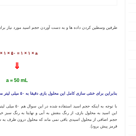
طرفین وسطین کردن داده ها و به دست آوردن حجم اسید مورد نیاز برای
× ۱ × ۵۰ = ۱ × ۱ × a
⇓
a = 50 mL
بنابراین برای خنثی سازی کامل این محلول بازی دقیقا به ۵۰ میلی لیتر محلول ۱ مولار هیدروکلریک اسید نیاز است.
با توجه به اینکه ح
این اسید به محلول بازی، از رنگ بنفش به آبی و نهایتا به رنگ سبز خ
قرمز پیش برود).