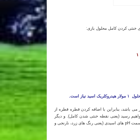
 خنثی کردن کامل محلول بازی:
۱ 
جم اسید استفاده شده در این سوال هم ۵۰ میلی لیتر می باشد، بنابراین با اضافه کردن قطره قطره از
واهیم رسید (یعنی نقطه خنثی شدن کامل). و دیگر
حجم اضافی از محلول اسیدی باقی نمی ماند که محلول درون ظرف به سمت pH های اسیدی (یعنی رنگ های زرد، نارنجی و