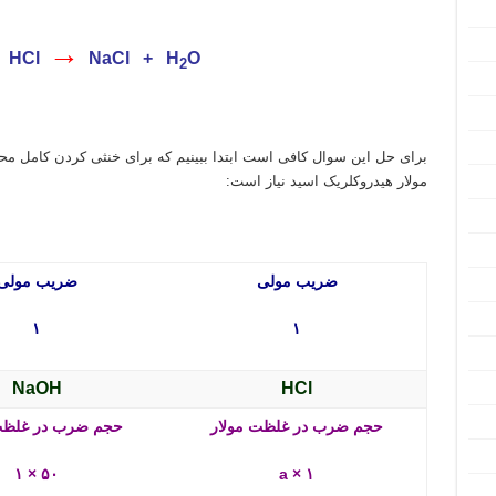
→
 HCl
NaCl + H
O
2
مولار هیدروکلریک اسید نیاز است:
ضریب مولی
ضریب مولی
۱
۱
NaOH
HCl
حجم ضرب در غلظت مولار
حجم ضرب در غلظت
۵۰ × ۱
a × ۱