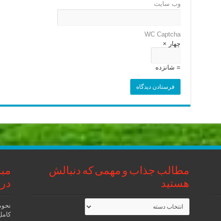
وب‌ سایت
WC Captcha
چهار ×
= شانزده
مطالب جذاب و مهمی که دنبالش
مبا
هستید
در 
مطالب
نحوه
جذاب
کامل رتب
و